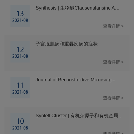
Synthesis | 生物碱Clausenalansine A的全合...
13
2021-08
查看详情 >
子宫腺肌病和重叠疾病的症状
12
2021-08
查看详情 >
Journal of Reconstructive Microsurg...
11
2021-08
查看详情 >
Synlett Cluster | 有机杂原子和有机金属化学之展望
10
2021-08
查看详情 >