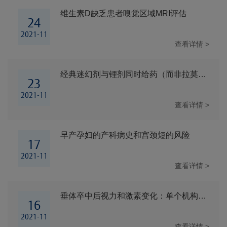
维生素D缺乏患者嗅觉区域MRI评估
24
2021-11
查看详情 >
经典迷幻剂与锂剂同时给药（而非拉莫三嗪）与癫痫发作相关：在线迷幻剂经验...
23
2021-11
查看详情 >
早产孕妇的产科病史和宫颈短的风险
17
2021-11
查看详情 >
垂体卒中后视力和激素变化：单个机构15年回顾性分析
16
2021-11
查看详情 >