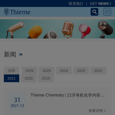
联系我们
|
GET
NEWS !
新闻
全部
2026
2025
2024
2023
2022
2021
2020
2019
Thieme Chemistry | 12月有机化学内容精选
31
2021-12
查看详情 >