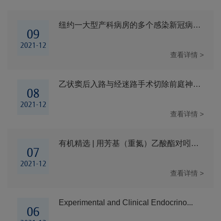
纽约一大型产科病房的多个感染新冠病毒的孕妇病例
09
2021-12
查看详情 >
乙状窦后入路与经迷路手术切除前庭神经鞘瘤后乙状窦通畅的比较
08
2021-12
查看详情 >
有机精选 | 用芳基（重氮）乙酸酯对吲哚进行无金属催化剂蓝光诱导环丙烷...
07
2021-12
查看详情 >
Experimental and Clinical Endocrino...
06