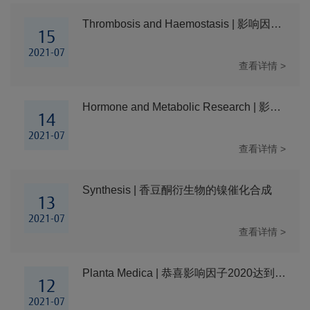
Thrombosis and Haemostasis | 影响因子20...
15
2021-07
查看详情 >
Hormone and Metabolic Research | 影响...
14
2021-07
查看详情 >
Synthesis | 香豆酮衍生物的镍催化合成
13
2021-07
查看详情 >
Planta Medica | 恭喜影响因子2020达到3.352！
12
2021-07