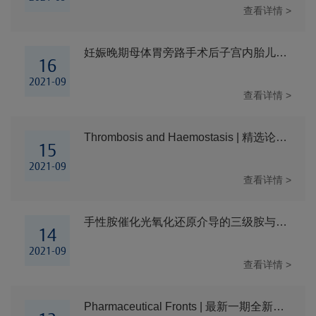
查看详情 >
妊娠晚期母体胃旁路手术后子宫内胎儿生长迟缓
16
2021-09
查看详情 >
Thrombosis and Haemostasis | 精选论文推荐...
15
2021-09
查看详情 >
手性胺催化光氧化还原介导的三级胺与烯酮的不对称交叉脱氢偶联
14
2021-09
查看详情 >
Pharmaceutical Fronts | 最新一期全新上线