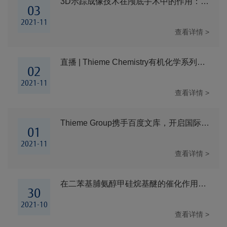
3D示踪成像技术在颅底手术中的作用：前颅底脑膜瘤的技术进展、可行性和早...
03
2021-11
查看详情 >
直播 | Thieme Chemistry有机化学系列专题研讨会
02
2021-11
查看详情 >
Thieme Group携手百度文库，开启国际学术内容服务新征程
01
2021-11
查看详情 >
在二苯基脯氨醇甲硅烷基醚的催化作用下使硝基甲烷与丁烯酸发生双迈克尔加成...
30
2021-10
查看详情 >