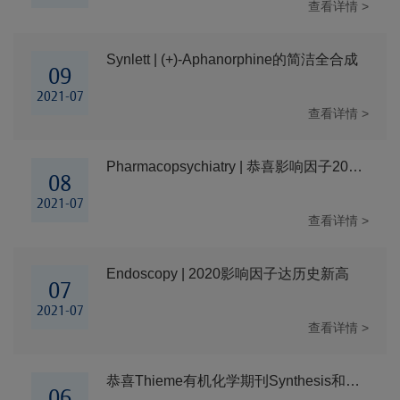
查看详情 >
Synlett | (+)-Aphanorphine的简洁全合成
09
2021-07
查看详情 >
Pharmacopsychiatry | 恭喜影响因子2020到达5....
08
2021-07
查看详情 >
Endoscopy | 2020影响因子达历史新高
07
2021-07
查看详情 >
恭喜Thieme有机化学期刊Synthesis和Synlett影响因子...
06