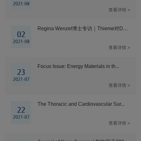
2021-08
查看详情 >
Regina Wenzel博士专访｜Thieme对DOAJ的支持提升至...
02
2021-08
查看详情 >
Focus Issue: Energy Materials in th...
23
2021-07
查看详情 >
The Thoracic and Cardiovascular Sur...
22
2021-07
查看详情 >