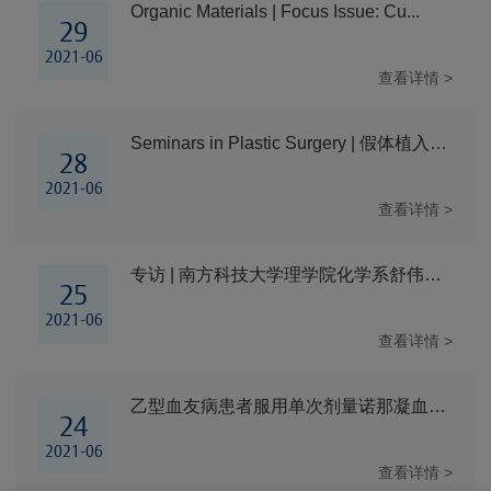
Organic Materials | Focus Issue: Cu...
29
2021-06
查看详情 >
Seminars in Plastic Surgery | 假体植入乳...
28
2021-06
查看详情 >
专访 | 南方科技大学理学院化学系舒伟副教授
25
2021-06
查看详情 >
乙型血友病患者服用单次剂量诺那凝血素后确认可延长FIX活性半衰期及样本...
24
2021-06
查看详情 >