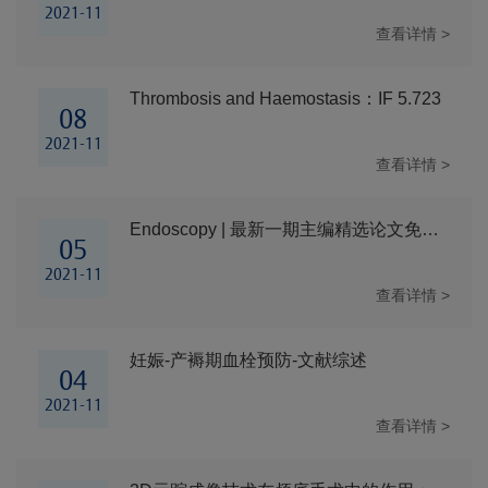
2021-11
查看详情 >
Thrombosis and Haemostasis：IF 5.723
08
2021-11
查看详情 >
Endoscopy | 最新一期主编精选论文免费阅读
05
2021-11
查看详情 >
妊娠-产褥期血栓预防-文献综述
04
2021-11
查看详情 >