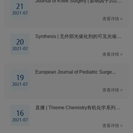
Journal of Knee Surgery | 影响因子2020增...
21
2021-07
查看详情 >
Synthesis | 无外部光催化剂的可见光催化有机光化反应
20
2021-07
查看详情 >
European Journal of Pediatric Surge...
19
2021-07
查看详情 >
直播 | Thieme Chemistry有机化学系列专题讲座
16
2021-07
查看详情 >