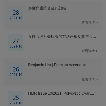
多囊卵巢综合征的总结
28
2021-10
查看详情 >
女性心理社会应激的客观评价及其与心血管危险的关系
27
2021-10
查看详情 >
Benjamin List | From an Account to ...
26
2021-10
查看详情 >
HMR Issue 10/2021: Polycystic Ovary...
25
2021-10