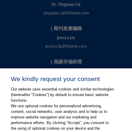
Dr. Yingxiao Cai
yingxiao.cai@thieme.com
|
期刊发展编辑
Jessica Liu
jessica.liu@thieme.com
|
高级市场经理
Kevin Chang
We kindly request your consent
kevin.chang@thieme.com
Our website uses essential cookies and similar technologies
(hereinafter "Cookies”) by default to ensure basic website
functions.
We use optional cookies for personalized advertising,
content, social networks, user analysis and to help us to
improve website navigation and our marketing and
performance efforts. By clicking “Accept”, you consent to
关注微信
关注微博
the using of optional cookies on your device and the