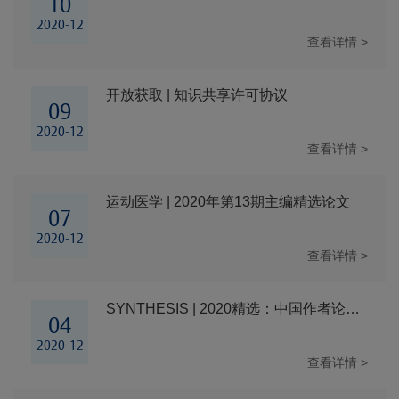
10
2020-12
查看详情 >
开放获取 | 知识共享许可协议
09
2020-12
查看详情 >
运动医学 | 2020年第13期主编精选论文
07
2020-12
查看详情 >
SYNTHESIS | 2020精选：中国作者论文免费阅读
04
2020-12
查看详情 >