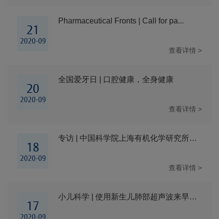
Pharmaceutical Fronts | Call for pa...
21
2020-09
查看详情 >
全国爱牙日 | 口腔健康，全身健康
20
2020-09
查看详情 >
专访 | 中国科学院上海有机化学研究所王晓明研究员
18
2020-09
查看详情 >
小儿科学 | 使用新生儿肺部超声波来早期发现气胸
17
2020-09