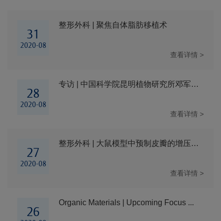
整形外科 | 聚焦自体脂肪移植术
31
2020-08
查看详情 >
专访 | ​中国科学院昆明植物研究所邓军研究员
28
2020-08
查看详情 >
整形外科 | 大鼠模型中预制皮瓣的增压策略
27
2020-08
查看详情 >
Organic Materials | Upcoming Focus ...
26