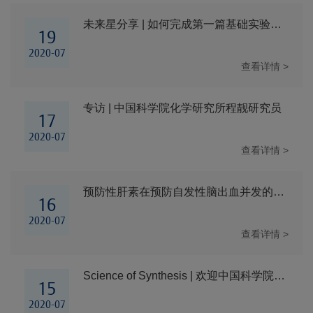
未来星分享 | 如何完成第一篇基础实验设计
19
2020-07
查看详情 >
专访 | 中国科学院化学研究所程靓研究员
17
2020-07
查看详情 >
预防性肝素在预防自发性脑出血并发的静脉血栓栓塞的安全性：一项荟萃分析
16
2020-07
查看详情 >
Science of Synthesis | 欢迎中国科学院上海有机化...
15
2020-07