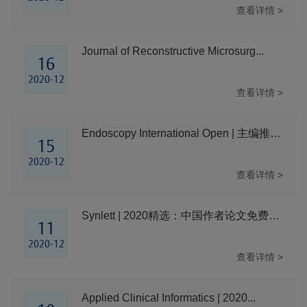
查看详情 >
Journal of Reconstructive Microsurg...
16
2020-12
查看详情 >
Endoscopy International Open | 主编推荐...
15
2020-12
查看详情 >
Synlett | 2020精选：中国作者论文免费阅读
11
2020-12
查看详情 >
Applied Clinical Informatics | 2020...