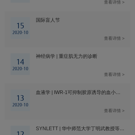
查看详情 >
国际盲人节
15
2020-10
查看详情 >
神经病学 | 重症肌无力的诊断
14
2020-10
查看详情 >
血液学 | IWR-1可抑制胶原诱导的血小板活化并防止血栓形成
13
2020-10
查看详情 >
SYNLETT | 华中师范大学丁明武教授等最新论文推荐
12