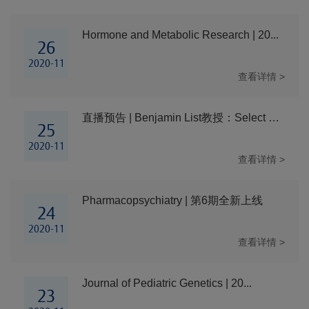
Hormone and Metabolic Research | 20...
26
2020-11
查看详情 >
直播预告 | Benjamin List教授：Select Crowd...
25
2020-11
查看详情 >
Pharmacopsychiatry | 第6期全新上线
24
2020-11
查看详情 >
​Journal of Pediatric Genetics | 20...
23