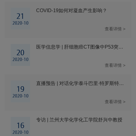
COVID-19如何对凝血产生影响？
21
2020-10
查看详情 >
医学信息学 | ​肝细胞癌CT图像中P53突变状况与纹理特征的相关性研...
20
2020-10
查看详情 >
直播预告 | 对话化学泰斗巴里·特罗斯特教授
19
2020-10
查看详情 >
专访 | 兰州大学化学化工学院舒兴中教授
16
2020-10