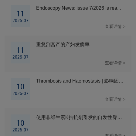
Endoscopy News: issue 7/2026 is rea...
11
2026-07
查看详情 >
重复剖宫产的产妇发病率
11
2026-07
查看详情 >
Thrombosis and Haemostasis | 影响因子增至...
10
2026-07
查看详情 >
使用非维生素K拮抗剂引发的自发性脊髓出血
10
2026-07
查看详情 >