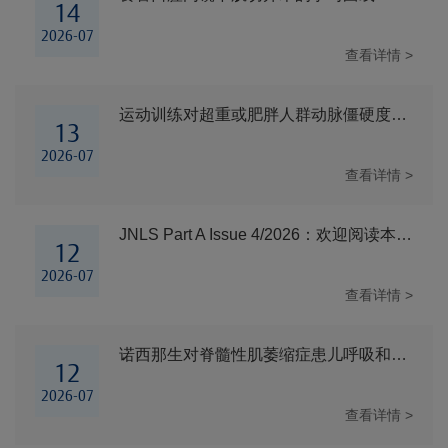
14
2026-07
查看详情 >
运动训练对超重或肥胖人群动脉僵硬度的影响
13
2026-07
查看详情 >
JNLS Part A Issue 4/2026：欢迎阅读本期精选论文
12
2026-07
查看详情 >
诺西那生对脊髓性肌萎缩症患儿呼吸和延髓功能的影响：来自单一中心的真实世...
12
2026-07
查看详情 >