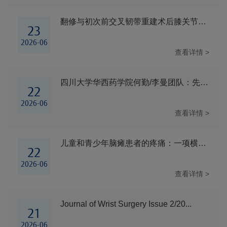
翻修与初次前交叉韧带重建术后膝关节肌力恢复差异
23
2026-06
查看详情 >
四川大学华西药学院何勤/李曼团队：先进纳米载体打破胞内多重递送屏障实现...
22
2026-06
查看详情 >
儿童和青少年脑瘫患者的疼痛：一项横断面调查研究
22
2026-06
查看详情 >
Journal of Wrist Surgery Issue 2/20...
21
2026-06