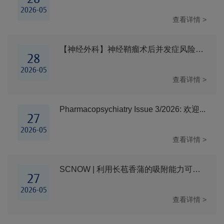
2026-05
查看详情 >
【神经外科】神经鞘瘤术后并发症风险预测列线图
28
2026-05
查看详情 >
Pharmacopsychiatry Issue 3/2026: 欢迎...
27
2026-05
查看详情 >
SCNOW | 利用长苞香蒲的吸附能力可持续去除水体中有害的溴酚蓝染料
27
2026-05
查看详情 >