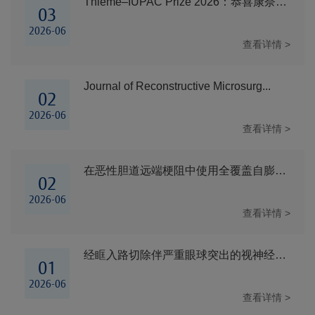
Thieme–IUPAC Prize 2026：恭喜康奈尔大学林松教授
03
2026-06
查看详情 >
Journal of Reconstructive Microsurg...
02
2026-06
查看详情 >
在恶性胆道远端梗阻中使用全覆盖自膨胀金属支架和外固定塑料支架可延长通畅...
02
2026-06
查看详情 >
经眶入路切除伴严重眼球突出的视神经胶质瘤：技术说明
01
2026-06
查看详情 >