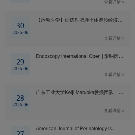
查看详情 >
【运动医学】训练对肥胖个体跑步经济性及有氧能力的影响
30
2026-06
查看详情 >
Endoscopy International Open | 影响因子...
29
2026-06
查看详情 >
广东工业大学Keiji Maruoka教授团队：由烷基硅基过氧化物生成...
28
2026-06
查看详情 >
American Journal of Perinatology Is...
27