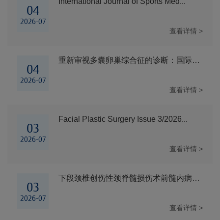
International Journal of Sports Med...
04
2026-07
查看详情 >
重新审视多囊卵巢综合征的诊断：国际循证指南关于PCOS评估与管理诊断标...
04
2026-07
查看详情 >
Facial Plastic Surgery Issue 3/2026...
03
2026-07
查看详情 >
下段颈椎创伤性颈脊髓损伤术前髓内病变长度和早期减压手术对ASIA损伤分...
03
2026-07
查看详情 >