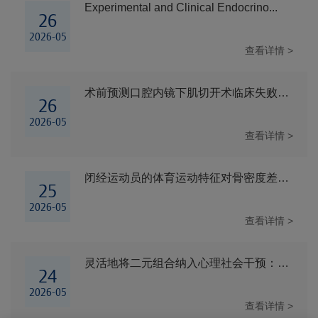
Experimental and Clinical Endocrino...
26
2026-05
查看详情 >
术前预测口腔内镜下肌切开术临床失败的风险评分系统：一项多中心病例对照研...
26
2026-05
查看详情 >
闭经运动员的体育运动特征对骨密度差异的影响
25
2026-05
查看详情 >
灵活地将二元组合纳入心理社会干预：神经姑息治疗的考虑因素
24
2026-05
查看详情 >