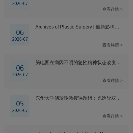
2026-07
查看详情 >
Archives of Plastic Surgery | 最新影响因...
06
2026-07
查看详情 >
脑电图在病因不明的急性精神状态改变儿童中的作用：一项前瞻性研究
06
2026-07
查看详情 >
东华大学储玲玲教授课题组：光诱导双环[1.1.0]丁烷自由基–极性交叉...
05
2026-07
查看详情 >