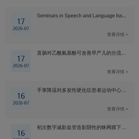
Seminars in Speech and Language Iss...
17
2026-07
查看详情 >
直肠对乙酰氨基酚可改善早产儿的分流容量并减少动脉导管未闭结扎
17
2026-07
查看详情 >
手掌降温对多发性硬化症患者运动中心率及热效应的影响
16
2026-07
查看详情 >
初次数字减影血管造影阴性的蛛网膜下腔出血：后续动脉瘤的检出和并发症发生...
16