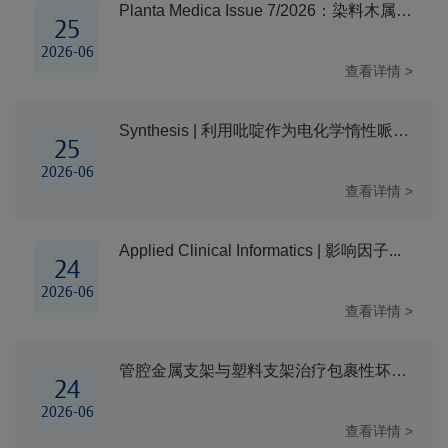
Planta Medica Issue 7/2026：染料木属 - 山...
25
2026-06
查看详情 >
Synthesis | 利用吡啶作为电化学惰性哌啶等效体实现氧化二胺化...
25
2026-06
查看详情 >
Applied Clinical Informatics | 影响因子...
24
2026-06
查看详情 >
管腔金属支架与塑料支架治疗包裹性坏死：随机试验数据的系统回顾和荟萃分析
24
2026-06
查看详情 >