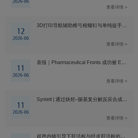
2026-06
查看详情 >
3D打印导航辅助椎弓根螺钉与单纯徒手螺钉置入治疗儿童和青少年脊柱侧凸的...
12
2026-06
查看详情 >
喜报｜Pharmaceutical Fronts 成功被 ESCI 收...
11
2026-06
查看详情 >
Synlett | 通过炔烃–羰基复分解反应合成不对称2-氮杂芘
11
2026-06
查看详情 >
超声内镜引导下肝活检与经皮肝活检的比较：随机对照试验的系统综述与Met...