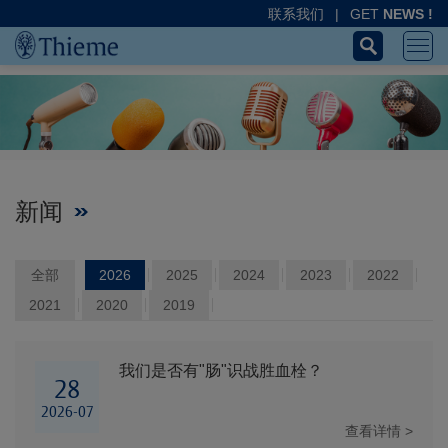
联系我们
|
GET
NEWS !
新闻
全部
2026
2025
2024
2023
2022
2021
2020
2019
我们是否有"肠"识战胜血栓？
28
2026-07
查看详情 >