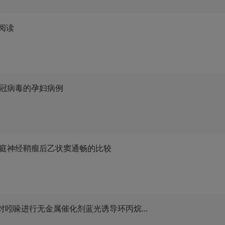
选阅读
冠病毒的孕妇病例
庭神经鞘瘤后乙状窦通畅的比较
对吲哚进行无金属催化剂蓝光诱导环丙烷...