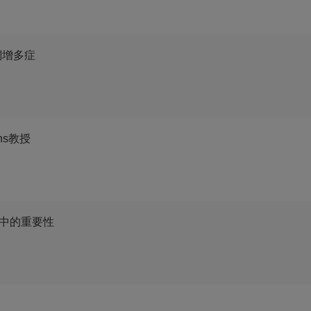
固酮增多症
ens教授
中的重要性