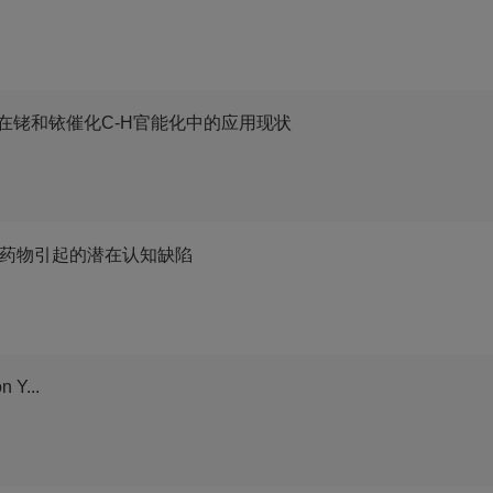
在铑和铱催化C-H官能化中的应用现状
用抗抑郁药物引起的潜在认知缺陷
 Y...