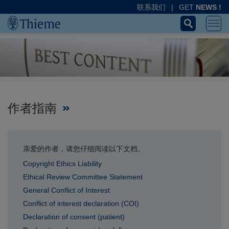
联系我们
|
GET
NEWS !
作者指南
亲爱的作者，请您仔细阅读以下文档。
Copyright Ethics Liability
Ethical Review Committee Statement
General Conflict of Interest
Conflict of interest declaration (COI)
Declaration of consent (patient)