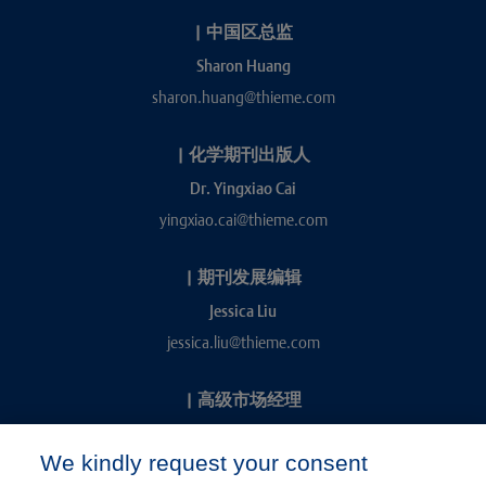
|
中国区总监
Sharon Huang
sharon.huang@thieme.com
|
化学期刊出版人
Dr. Yingxiao Cai
yingxiao.cai@thieme.com
|
期刊发展编辑
Jessica Liu
jessica.liu@thieme.com
|
高级市场经理
Kevin Chang
We kindly request your consent
kevin.chang@thieme.com