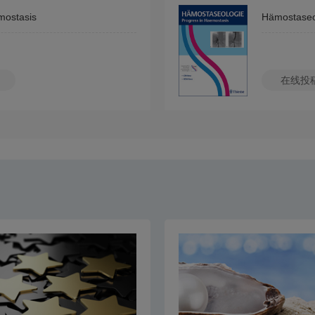
mostasis
Hämostaseo
在线投