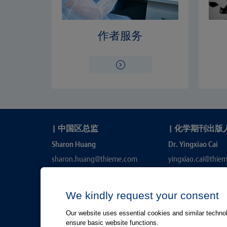
作者服务
|
中国区总监
|
化学期刊出版
Sharon Huang
Dr. Yingxiao Cai
sharon.huang@thieme.com
yingxiao.cai@thie
We kindly request your consent
Our website uses essential cookies and similar technolo
ensure basic website functions.