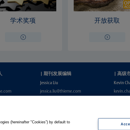
学术奖项
开放获取
人
|
期刊发展编辑
|
高级
Jessica Liu
Kevin Ch
me.com
jessica.liu@thieme.com
kevin.c
gies (hereinafter "Cookies”) by default to
Acce