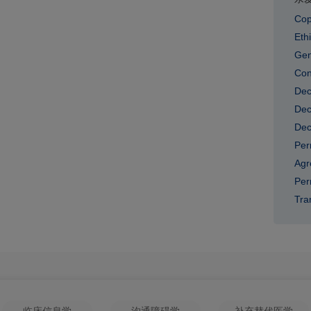
Copy
Eth
Gen
Conf
Dec
Dec
Dec
Per
Agr
Per
Tra