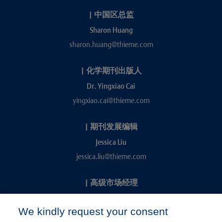
|
中国区总监
Sharon Huang
sharon.huang@thieme.com
|
化学期刊出版人
Dr. Yingxiao Cai
yingxiao.cai@thieme.com
|
期刊发展编辑
Jessica Liu
jessica.liu@thieme.com
|
高级市场经理
Kevin Chang
We kindly request your consent
kevin.chang@thieme.com