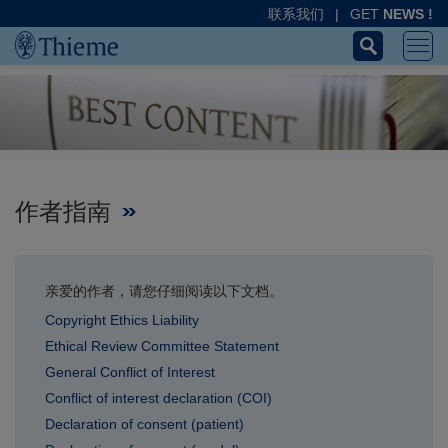
联系我们
|
GET
NEWS !
作者指南
亲爱的作者，请您仔细阅读以下文档。
Copyright Ethics Liability
Ethical Review Committee Statement
General Conflict of Interest
Conflict of interest declaration (COI)
Declaration of consent (patient)