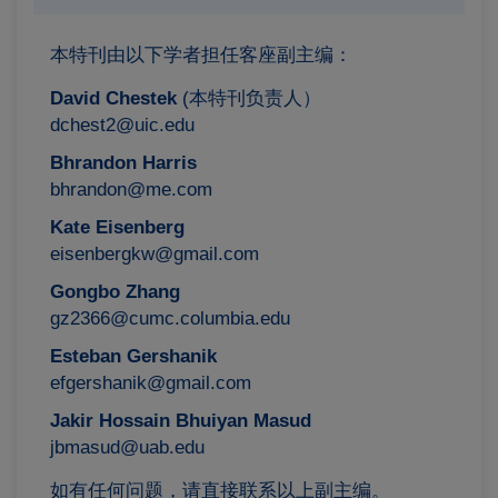
本特刊由以下学者担任客座副主编：
David Chestek
(本特刊负责人）
dchest2@uic.edu
Bhrandon Harris
bhrandon@me.com
Kate Eisenberg
eisenbergkw@gmail.com
Gongbo Zhang
gz2366@cumc.columbia.edu
Esteban Gershanik
efgershanik@gmail.com
Jakir Hossain Bhuiyan Masud
jbmasud@uab.edu
如有任何问题，请直接联系以上副主编。