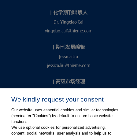
|
化学期刊出版人
Dr. Yingxiao Cai
yingxiao.cai@thieme.com
|
期刊发展编辑
Jessica Liu
jessica.liu@thieme.com
|
高级市场经理
Kevin Chang
We kindly request your consent
kevin.chang@thieme.com
Our website uses essential cookies and similar technologies
(hereinafter "Cookies”) by default to ensure basic website
functions.
We use optional cookies for personalized advertising,
content, social networks, user analysis and to help us to