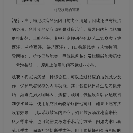
梅尼埃病的管理
治疗：
由于梅尼埃病的病因目前尚不清楚，因此还没有根治
的办法。急性期的治疗原则是对症治疗。最常用的药包括前
庭抑制剂、止吐剂等。其中前庭抑制剂包括苯二氮卓类（地
西泮、劳拉西泮、氯硝西泮）、H1 抗组胺类（苯海拉明、
异丙嗪）、抗多巴胺能类（甲氧氯普胺）及抗胆碱能类药物
（苯海拉明）。原则上使用时间不超过72小时。
收获：
梅尼埃病是一种综合征，可以通过相应的措施减少发
作，保护患者现存的内耳功能。其中包括从日常生活习惯开
始，如避免摄入咖啡因、酒精，戒烟，低盐饮食以及适度增
加饮水量等。使用预防性药物治疗倍他司汀，如果上述方法
没有效果，可以采取鼓室内治疗，如经鼓膜滴注地塞米松、
庆大霉素等。也可能需要考虑手术治疗方法，例如内淋巴囊
减压手术，前庭神经切断手术等。但干预措施都会有相应的