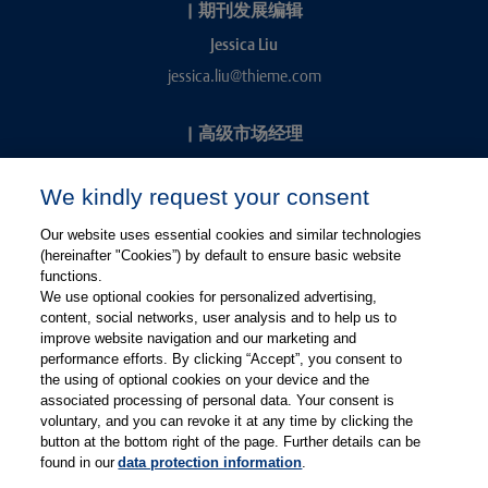
|
期刊发展编辑
Jessica Liu
jessica.liu@thieme.com
|
高级市场经理
Kevin Chang
We kindly request your consent
kevin.chang@thieme.com
Our website uses essential cookies and similar technologies
(hereinafter "Cookies”) by default to ensure basic website
functions.
We use optional cookies for personalized advertising,
content, social networks, user analysis and to help us to
improve website navigation and our marketing and
performance efforts. By clicking “Accept”, you consent to
关注微信
关注微博
the using of optional cookies on your device and the
associated processing of personal data. Your consent is
voluntary, and you can revoke it at any time by clicking the
有关Thieme图书翻译及版权业务，请联系：rights@thieme.de
button at the bottom right of the page. Further details can be
found in our
data protection information
.
友情链接：
Thieme Group
|
Thieme Chemistry
|
Thieme