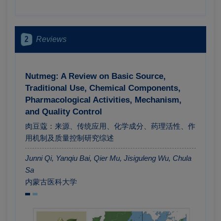
2
Reviews
Nutmeg: A Review on Basic Source,
Traditional Use, Chemical Components,
Pharmacological Activities, Mechanism,
and Quality Control
肉豆蔻：来源、传统应用、化学成分、药理活性、作
用机制及质量控制研究综述
Junni Qi,
Yanqiu Bai,
Qier Mu,
Jisiguleng Wu,
Chula
Sa
内蒙古医科大学