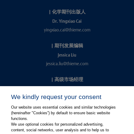
|
化学期刊出版人
Dr. Yingxiao Cai
yingxiao.cai@thieme.com
|
期刊发展编辑
Jessica Liu
jessica.liu@thieme.com
|
高级市场经理
Kevin Chang
We kindly request your consent
kevin.chang@thieme.com
Our website uses essential cookies and similar technologies
(hereinafter "Cookies”) by default to ensure basic website
functions.
We use optional cookies for personalized advertising,
content, social networks, user analysis and to help us to