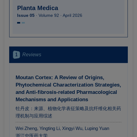
Planta Medica
Issue 05
· Volume 92 · April 2026
1
Reviews
Moutan Cortex: A Review of Origins,
Phytochemical Characterization Strategies,
and Anti-fibrosis-related Pharmacological
Mechanisms and Applications
牡丹皮：来源、植物化学表征策略及抗纤维化相关药
理机制与应用综述
Wei Zheng, Yingting Li, Xingyi Wu, Luping Yuan
浙江中医药大学