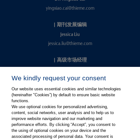
yingxiao.cai@thieme.com
|
期刊发展编辑
Jessica Liu
jessica.liu@thieme.com
|
高级市场经理
Kevin Chang
We kindly request your consent
kevin.chang@thieme.com
Our website uses essential cookies and similar technologies
(hereinafter "Cookies”) by default to ensure basic website
functions.
We use optional cookies for personalized advertising,
content, social networks, user analysis and to help us to
improve website navigation and our marketing and
performance efforts. By clicking “Accept”, you consent to
关注微信
关注微博
the using of optional cookies on your device and the
associated processing of personal data. Your consent is