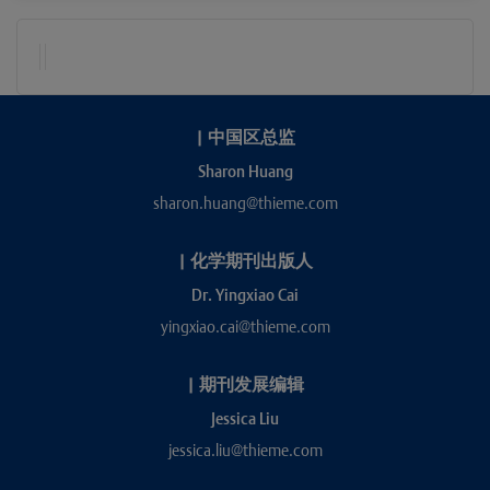
|
中国区总监
Sharon Huang
sharon.huang@thieme.com
|
化学期刊出版人
Dr. Yingxiao Cai
yingxiao.cai@thieme.com
|
期刊发展编辑
Jessica Liu
jessica.liu@thieme.com