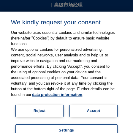
|
高级市场经理
Kevin Chang
We kindly request your consent
kevin.chang@thieme.com
Our website uses essential cookies and similar technologies
(hereinafter "Cookies”) by default to ensure basic website
functions.
We use optional cookies for personalized advertising,
content, social networks, user analysis and to help us to
improve website navigation and our marketing and
performance efforts. By clicking “Accept”, you consent to
关注微信
关注微博
the using of optional cookies on your device and the
associated processing of personal data. Your consent is
voluntary, and you can revoke it at any time by clicking the
有关Thieme图书翻译及版权业务，请联系：rights@thieme.de
button at the bottom right of the page. Further details can be
found in our
data protection information
.
友情链接：
Thieme Group
|
Thieme Chemistry
|
Thieme
Open
|
Thieme-Connect
|
Reject
Accept
© Copyright 2025, 德国蒂墨出版集团（Thieme Publishers）版权
所有
京ICP备19004917号-1
Settings
隐私政策
|
Imprint