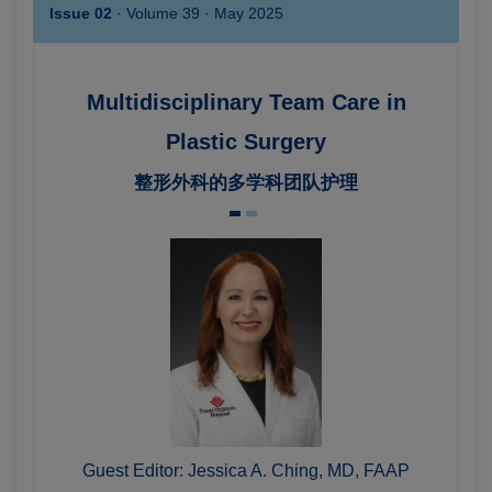
Issue 02
· Volume 39 · May 2025
Multidisciplinary Team Care in
Plastic Surgery
整形外科的多学科团队护理
Guest Editor:
Jessica A. Ching, MD, FAAP