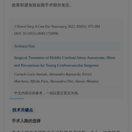
效果和避免致命围手术期并发症。
J Neurol Surg A Cent Eur Neurosurg 2022; 83(01): 075-084
DOI: 10.1055/s-0040-1720996
Technical Note
Surgical Treatment of Middle Cerebral Artery Aneurysms: Hints
and Precautions for Young Cerebrovascular Surgeons
Carmelo Lucio Sturiale
,
Alessandro Rapisarda
,
Enrico
Marchese
,
Alfredo Puca
,
Alessandro Olivi
,
Alessio Albanese
中文内容仅供参考，一切以英文原文为准。
技术关键点
手术入路的选择