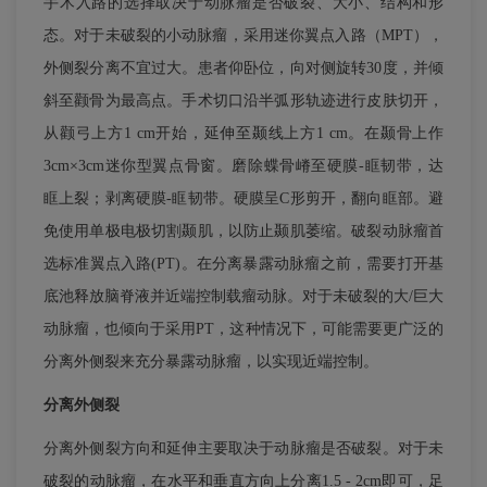
手术入路的选择取决于动脉瘤是否破裂、大小、结构和形
态。对于未破裂的小动脉瘤，采用迷你翼点入路（MPT），
外侧裂分离不宜过大。患者仰卧位，向对侧旋转30度，并倾
斜至颧骨为最高点。手术切口沿半弧形轨迹进行皮肤切开，
从颧弓上方1 cm开始，延伸至颞线上方1 cm。在颞骨上作
3cm×3cm迷你型翼点骨窗。磨除蝶骨嵴至硬膜-眶韧带，达
眶上裂；剥离硬膜-眶韧带。硬膜呈C形剪开，翻向眶部。避
免使用单极电极切割颞肌，以防止颞肌萎缩。破裂动脉瘤首
选标准翼点入路(PT)。在分离暴露动脉瘤之前，需要打开基
底池释放脑脊液并近端控制载瘤动脉。对于未破裂的大/巨大
动脉瘤，也倾向于采用PT，这种情况下，可能需要更广泛的
分离外侧裂来充分暴露动脉瘤，以实现近端控制。
分离外侧裂
分离外侧裂方向和延伸主要取决于动脉瘤是否破裂。对于未
破裂的动脉瘤，在水平和垂直方向上分离1.5 - 2cm即可，足