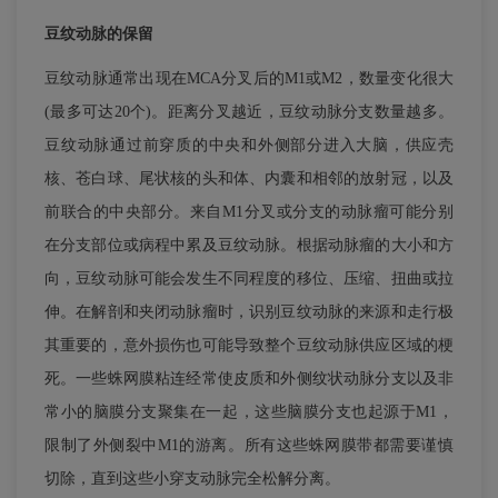
豆纹动脉的保留
豆纹动脉通常出现在MCA分叉后的M1或M2，数量变化很大
(最多可达20个)。距离分叉越近，豆纹动脉分支数量越多。
豆纹动脉通过前穿质的中央和外侧部分进入大脑，供应壳
核、苍白球、尾状核的头和体、内囊和相邻的放射冠，以及
前联合的中央部分。来自M1分叉或分支的动脉瘤可能分别
在分支部位或病程中累及豆纹动脉。根据动脉瘤的大小和方
向，豆纹动脉可能会发生不同程度的移位、压缩、扭曲或拉
伸。在解剖和夹闭动脉瘤时，识别豆纹动脉的来源和走行极
其重要的，意外损伤也可能导致整个豆纹动脉供应区域的梗
死。一些蛛网膜粘连经常使皮质和外侧纹状动脉分支以及非
常小的脑膜分支聚集在一起，这些脑膜分支也起源于M1，
限制了外侧裂中M1的游离。所有这些蛛网膜带都需要谨慎
切除，直到这些小穿支动脉完全松解分离。