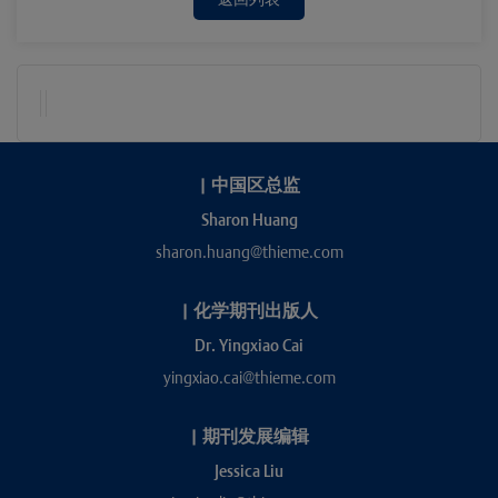
|
中国区总监
Sharon Huang
sharon.huang@thieme.com
|
化学期刊出版人
Dr. Yingxiao Cai
yingxiao.cai@thieme.com
|
期刊发展编辑
Jessica Liu