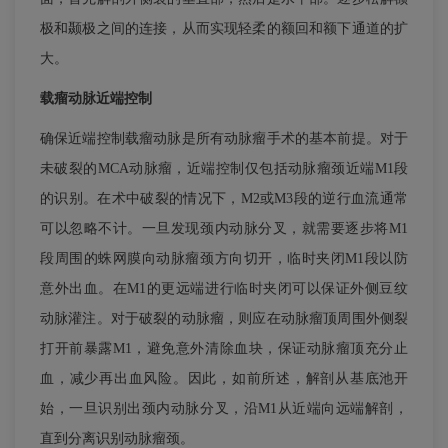
极和颞极之间的连接，从而实现轻柔的额回和额下通道的扩
大。
载瘤动脉近端控制
确保近端控制载瘤动脉是所有动脉瘤手术的基本前提。对于
未破裂的MCA动脉瘤，近端控制仅包括动脉瘤颈近端M1段
的识别。在术中破裂的情况下，M2或M3段的逆行血流通常
可以忽略不计。一旦发现颈内动脉分叉，就需要逐步将M1
段周围的蛛网膜向动脉瘤颈方向切开，临时夹闭M1段以防
意外出血。在M1的更远端进行临时夹闭可以保证外侧豆纹
动脉灌注。对于破裂的动脉瘤，则应在动脉瘤顶周围外侧裂
打开前暴露M1，避免意外清除血块，保证动脉瘤顶充分止
血，减少再出血风险。因此，如前所述，解剖从基底池开
始，一旦识别出颈内动脉分叉，沿M1从近端向远端解剖，
直到分离识别动脉瘤颈。