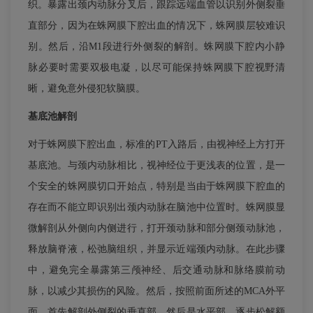
织。暴露出颈内动脉分叉后，跟踪远端血管以识别外侧裂垂
直部分，因为在蛛网膜下腔出血的情况下，蛛网膜层较难识
别。然后，沿M1段进行外侧裂的解剖。蛛网膜下腔内小静
脉必要时需要双极电凝，以尽可能保持蛛网膜下腔视野清
晰，避免意外侵犯软脑膜。
基底池解剖
对于蛛网膜下腔出血，标准的PT入路后，由视神经上方打开
基底池。与颈内动脉相比，视神经位于更浅表的位置，是一
个安全的蛛网膜切口开始点，特别是当由于蛛网膜下腔血的
存在而不能立即识别出颈内动脉在脑池中位置时。蛛网膜显
微解剖从外侧向内侧进行，打开颈动脉和部分侧颈动脉池，
释放脑脊液，松弛脑组织，并显示近端颈内动脉。在此步骤
中，避免完全暴露第三颅神经、后交通动脉和脉络膜前动
脉，以减少其损伤的风险。然后，按照前面所述的MCA外平
面，首先解剖外侧裂的垂直部，然后是水平部。逐步松解额