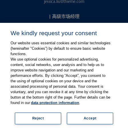
jessica.liu@thieme.com
|
高级市场经理
Kevin Chang
We kindly request your consent
kevin.chang@thieme.com
Our website uses essential cookies and similar technologies
(hereinafter "Cookies”) by default to ensure basic website
functions.
We use optional cookies for personalized advertising,
content, social networks, user analysis and to help us to
improve website navigation and our marketing and
performance efforts. By clicking “Accept”, you consent to
关注微信
关注微博
the using of optional cookies on your device and the
associated processing of personal data. Your consent is
voluntary, and you can revoke it at any time by clicking the
有关Thieme图书翻译及版权业务，请联系：rights@thieme.de
button at the bottom right of the page. Further details can be
found in our
data protection information
.
友情链接：
Thieme Group
|
Thieme Chemistry
|
Thieme
Open
|
Thieme-Connect
|
Reject
Accept
© Copyright 2025, 德国蒂墨出版集团（Thieme Publishers）版权