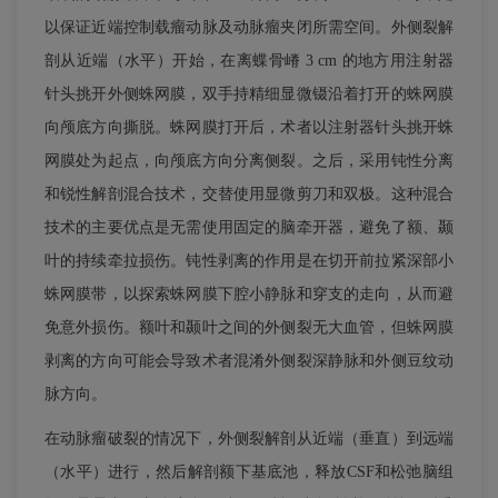
以保证近端控制载瘤动脉及动脉瘤夹闭所需空间。外侧裂解
剖从近端（水平）开始，在离蝶骨嵴 3 cm 的地方用注射器
针头挑开外侧蛛网膜，双手持精细显微镊沿着打开的蛛网膜
向颅底方向撕脱。蛛网膜打开后，术者以注射器针头挑开蛛
网膜处为起点，向颅底方向分离侧裂。之后，采用钝性分离
和锐性解剖混合技术，交替使用显微剪刀和双极。这种混合
技术的主要优点是无需使用固定的脑牵开器，避免了额、颞
叶的持续牵拉损伤。钝性剥离的作用是在切开前拉紧深部小
蛛网膜带，以探索蛛网膜下腔小静脉和穿支的走向，从而避
免意外损伤。额叶和颞叶之间的外侧裂无大血管，但蛛网膜
剥离的方向可能会导致术者混淆外侧裂深静脉和外侧豆纹动
脉方向。
在动脉瘤破裂的情况下，外侧裂解剖从近端（垂直）到远端
（水平）进行，然后解剖额下基底池，释放CSF和松弛脑组