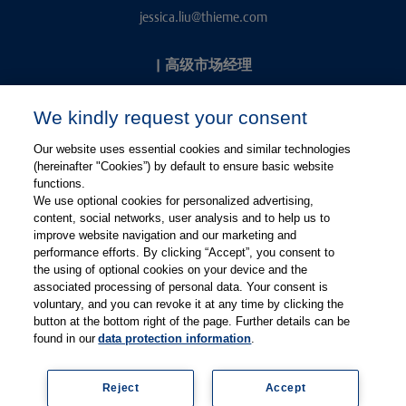
jessica.liu@thieme.com
|
高级市场经理
Kevin Chang
We kindly request your consent
kevin.chang@thieme.com
Our website uses essential cookies and similar technologies
(hereinafter "Cookies”) by default to ensure basic website
functions.
We use optional cookies for personalized advertising,
content, social networks, user analysis and to help us to
improve website navigation and our marketing and
performance efforts. By clicking “Accept”, you consent to
关注微信
关注微博
the using of optional cookies on your device and the
associated processing of personal data. Your consent is
voluntary, and you can revoke it at any time by clicking the
有关Thieme图书翻译及版权业务，请联系：rights@thieme.de
button at the bottom right of the page. Further details can be
found in our
data protection information
.
友情链接：
Thieme Group
|
Thieme Chemistry
|
Thieme
Open
|
Thieme-Connect
|
Reject
Accept