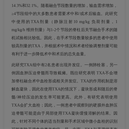
14.3%和32.1%。随着融合节段数量的增加，输血需求增加，
≥4节段组中的大多数患者需要术中和/或术后输血。此研究
中使用的TXA剂量（静脉注射10 mg/kg 负荷剂量，1
mg/kg/h 维持剂量）与1-2个节段的脊柱后关节融合手术的随
机试验相比较低。因此，在手术节段数量较多的患者中使用
较高剂量的TXA，并根据术中情况和术者经验调整剂量可能
有利于进一步降低术中和术后的总失血量。
此研究TXA组中有2名患者出现并发症。一例肺栓塞，另一
例因血肿压迫脊髓而导致截瘫。既往研究表明 TXA不会增
加脊柱融合术中血栓形成相关并发症。TXA的作用机制是溶
解血凝块，因此在使用TXA的情况下，凝块形成和随后的脊
髓/神经压迫的发生率可能更高。此外，有研究表明使用
TXA会扩大血栓；因此，一例患者中观察到的硬膜外血肿压
迫脊髓可能是由于局部使用TXA凝块缓慢溶解的结果。因
此，针对不同个体的适当剂量和手术区域中微小血栓的识别