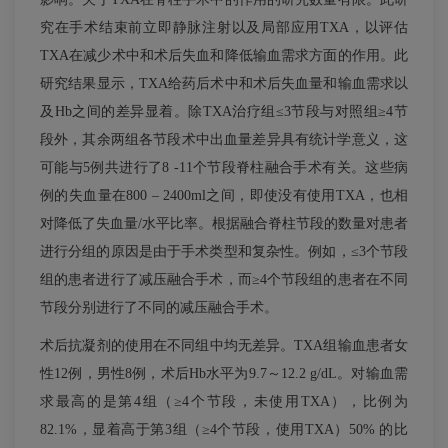
究在手术结束前立即静脉注射以及局部应用TXA，以评估
TXA在减少术中和术后失血和降低输血需求方面的作用。此
研究结果显示，TXA给药后术中和术后失血量和输血需求以
及Hb之间的差异显着。除TXA治疗组≤3节段与对照组≥4节
段外，其余两组各节段术中出血量差异具有统计学意义，这
可能与5例共进行了8 -11个节段脊柱融合手术有关。这些病
例的失血量在800 – 2400ml之间，即使没有使用TXA，也相
对降低了失血量/水平比率。根据融合脊柱节段的数量对患者
进行分组的原因是由于手术类型和复杂性。例如，≤3个节段
组的患者进行了减压融合手术，而≥4个节段组的患者在不同
节段分别进行了不同的减压融合手术。
术后抗凝剂的使用在不同组中均无差异。TXA组输血患者女
性12例，男性8例，术后Hb水平为9.7～12.2 g/dL。对输血需
求最高的是第4组（≥4个节段，未使用TXA），比例为
82.1%，显着高于第3组（≥4个节段，使用TXA）50% 的比