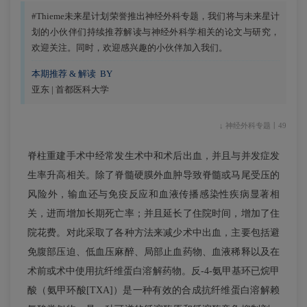
#Thieme未来星计划荣誉推出神经外科专题，我们将与未来星计
划的小伙伴们持续推荐解读与神经外科学相关的论文与研究，
欢迎关注。同时，欢迎感兴趣的小伙伴加入我们。
本期推荐 & 解读 BY
亚东 | 首都医科大学
↓ 神经外科专题丨49
脊柱重建手术中经常发生术中和术后出血，并且与并发症发
生率升高相关。除了脊髓硬膜外血肿导致脊髓或马尾受压的
风险外，输血还与免疫反应和血液传播感染性疾病显著相
关，进而增加长期死亡率；并且延长了住院时间，增加了住
院花费。对此采取了各种方法来减少术中出血，主要包括避
免腹部压迫、低血压麻醉、局部止血药物、血液稀释以及在
术前或术中使用抗纤维蛋白溶解药物。反-4-氨甲基环已烷甲
酸（氨甲环酸[TXA]）是一种有效的合成抗纤维蛋白溶解赖