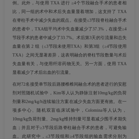
例。此外，与使用 TXA 进行 ≥4个节段融合手术的患者相
比，同一组的术中和术后失血量显着增加，这支持了 TXA
在脊柱手术中减少失血的观点。在接受≤3节段脊柱融合手术
的患者中，TXA组平均术中失血量减少了37.3%，在接受≥4
节段手术的患者中减少了33.7%。术后第3天的引流量和总失
血量在第 2 组（≤3节段未使用TXA）和第3组（≥4节段使用
TXA）之间无显著差异，这表明融合的脊柱节段数量与术后
失血量有关，与使用纤溶药物无关。另一方面，使用 TXA
显着减少了术后出血的引流量。
在对72名接受单节段后路腰椎椎间融合术的患者进行的安慰
剂对照随机试验中，Kim等人认为静脉注射10mg/kg的负荷
剂量和2mg/kg/h连续输注方案在减少失血方面更有效。在一
项多中心、随机双盲临床试验中，Colomina等人认为，
10mg/kg负荷剂量、2mg/kg维持剂量可显着减少围手术期失
血；并且对于≥3节段后路脊柱融合手术的患者，可避免输
血。此研究中，≤3节段组和≥4节段组的输血需求分别为