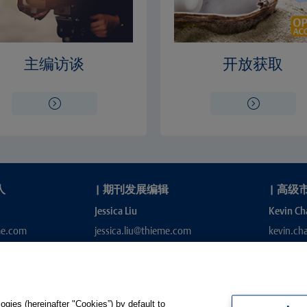
主编访谈
开放获取
人
|
期刊发展编辑
|
高级
Jessica Liu
Kevin Ch
me.com
jessica.liu@thieme.com
kevin.c
gies (hereinafter "Cookies”) by default to