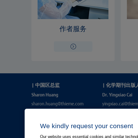
作者服务
|
中国区总监
|
化学期刊出版
Sharon Huang
Dr. Yingxiao Cai
sharon.huang@thieme.com
yingxiao.cai@thie
We kindly request your consent
Our website uses essential cookies and similar technolo