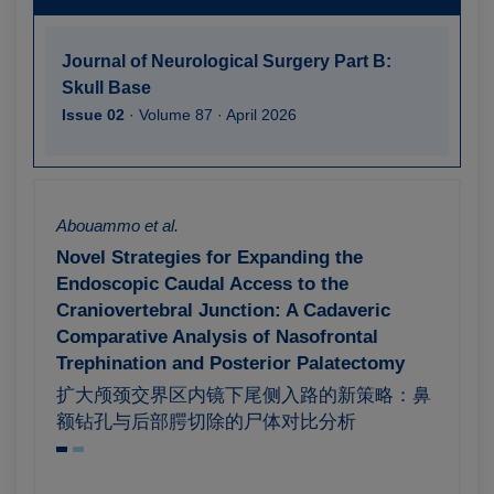
Journal of Neurological Surgery
Part B:
Skull Base
Issue 02
· Volume 87 · April 2026
Abouammo et al.
Novel Strategies for Expanding the
Endoscopic Caudal Access to the
Craniovertebral Junction: A Cadaveric
Comparative Analysis of Nasofrontal
Trephination and Posterior Palatectomy
扩大颅颈交界区内镜下尾侧入路的新策略：鼻
额钻孔与后部腭切除的尸体对比分析