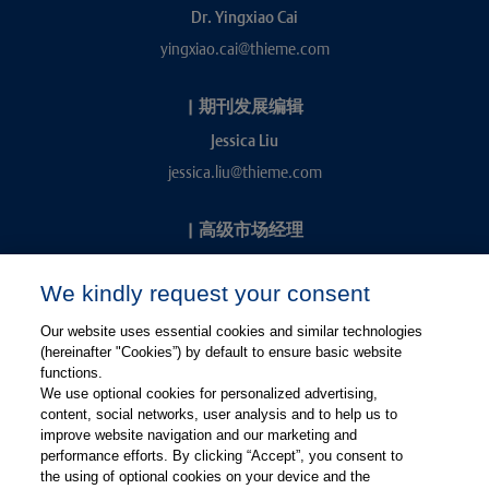
Dr. Yingxiao Cai
yingxiao.cai@thieme.com
|
期刊发展编辑
Jessica Liu
jessica.liu@thieme.com
|
高级市场经理
Kevin Chang
We kindly request your consent
kevin.chang@thieme.com
Our website uses essential cookies and similar technologies
(hereinafter "Cookies”) by default to ensure basic website
functions.
We use optional cookies for personalized advertising,
content, social networks, user analysis and to help us to
improve website navigation and our marketing and
performance efforts. By clicking “Accept”, you consent to
关注微信
关注微博
the using of optional cookies on your device and the