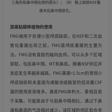
三角形和鼻中隔右侧的箭头）；（B） 鞍上缺损NSF重
建术后鼻中隔穿孔。
游离粘膜移植物的使用
FMG被用于处理小型颅底缺损，在NSF和二次血
管化重建出现之前，FMG是颅底重建的主要方
法。FMG没有直接的轴向血供，可以从多个区域
获取，包括鼻中隔、MT和鼻底。随着NSF供区并
发症发生率越来越高，FMG重建<1.5cm的常规小
颅底缺损和未直接沟通脑池或脑室的低流量CSF
漏的使用逐渐增多。鼻底FMG体积大、柔韧且易
于采集。可能是由于与前鼻中隔相比，通过下鼻
道和鼻底的气流相对减少，该区域的供区愈合非