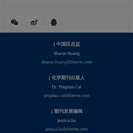
|
中国区总监
Sharon Huang
sharon.huang@thieme.com
|
化学期刊出版人
Dr. Yingxiao Cai
yingxiao.cai@thieme.com
|
期刊发展编辑
Jessica Liu
jessica.liu@thieme.com