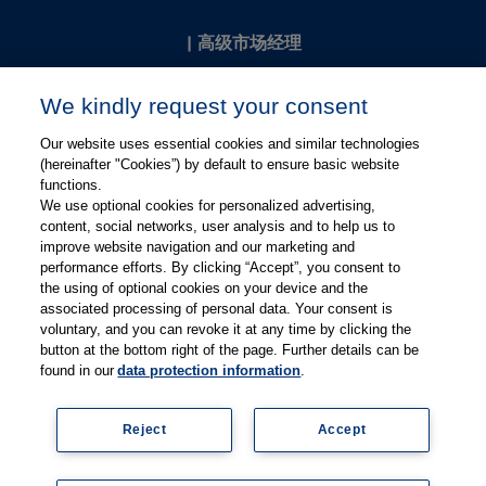
|
高级市场经理
Kevin Chang
We kindly request your consent
kevin.chang@thieme.com
Our website uses essential cookies and similar technologies
(hereinafter "Cookies”) by default to ensure basic website
functions.
We use optional cookies for personalized advertising,
content, social networks, user analysis and to help us to
improve website navigation and our marketing and
performance efforts. By clicking “Accept”, you consent to
关注微信
关注微博
the using of optional cookies on your device and the
associated processing of personal data. Your consent is
voluntary, and you can revoke it at any time by clicking the
有关Thieme图书翻译及版权业务，请联系：rights@thieme.de
button at the bottom right of the page. Further details can be
found in our
data protection information
.
友情链接：
Thieme Group
|
Thieme Chemistry
|
Thieme
Open
|
Thieme-Connect
|
Reject
Accept
© Copyright 2025, 德国蒂墨出版集团（Thieme Publishers）版权
所有
京ICP备19004917号-1