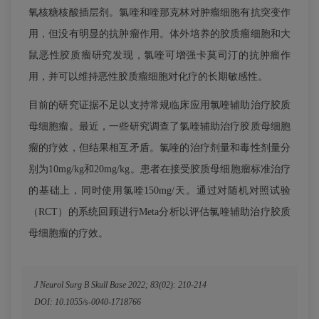
氧核糖核酸插层剂。氯喹和喹那克林对肿瘤细胞有抗突变作
用，但没有明显的抗肿瘤作用。体外培养的胶质瘤细胞和大
鼠恶性胶质瘤研究发现，氯喹可增强卡莫司汀的抗肿瘤作
用，并可以维持恶性胶质瘤细胞对化疗的长期敏感性。
目前的研究证据不足以支持常规临床应用氯喹辅助治疗胶质
母细胞瘤。最近，一些研究调查了氯喹辅助治疗胶质母细胞
瘤的疗效，但结果相互矛盾。氯喹的治疗剂量和毒性剂量分
别为10mg/kg和20mg/kg。患者在接受胶质母细胞瘤标准治疗
的基础上，同时使用氯喹150mg/天。通过对随机对照试验
（RCT）的系统回顾进行Meta分析以评估氯喹辅助治疗胶质
母细胞瘤的疗效。
J Neurol Surg B Skull Base 2022; 83(02): 210-214
DOI: 10.1055/s-0040-1718766