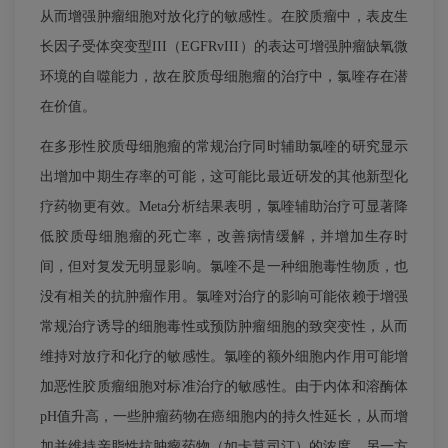
从而增强肿瘤细胞对放化疗的敏感性。在胶质瘤中，表皮生
长因子受体突变型III（EGFRvIII）的表达可增强肿瘤缺氧微
环境的自噬能力，故在胶质母细胞瘤的治疗中，氯喹存在潜
在价值。
在多形性胶质母细胞瘤的常规治疗同时辅助氯喹的研究显示
出增加中期生存率的可能，这可能比最近研发的其他新型化
疗药物更有效。Meta分析结果表明，氯喹辅助治疗可显著降
低胶质母细胞瘤的死亡率，改善病情缓解，并增加生存时
间，但对复发无明显影响。氯喹不是一种细胞毒性物质，也
没有相关的抗肿瘤作用。氯喹对治疗的影响可能依赖于增强
常规治疗诱导的细胞毒性或预防肿瘤细胞的致突变性，从而
维持对放疗和化疗的敏感性。氯喹的额外细胞内作用可能增
加恶性胶质瘤细胞对标准治疗的敏感性。由于内体和溶酶体
pH值升高，一些肿瘤药物在癌细胞内的持久性延长，从而增
加并维持亲脂性抗肿瘤药物（如卡莫司汀）的浓度。另一方