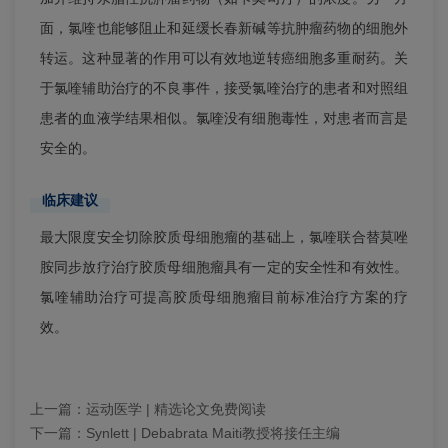
面，氯喹也能够阻止和延缓长春新碱等抗肿瘤药物的细胞外
转运。这种显著的作用可以有效地逆转癌细胞多重耐药。关
于氯喹辅助治疗的不良事件，接受氯喹治疗的患者和对照组
患者的血液学结果相似。氯喹没有细胞毒性，对患者而言是
安全的。
临床建议
最大限度安全切除胶质母细胞瘤的基础上，氯喹联合替莫唑
胺同步放疗治疗胶质母细胞瘤具有一定的安全性和有效性。
氯喹辅助治疗可提高胶质母细胞瘤目前标准治疗方案的疗
效。
上一篇：
运动医学 | 精选论文免费阅读
下一篇：
Synlett | Debabrata Maiti教授将接任主编