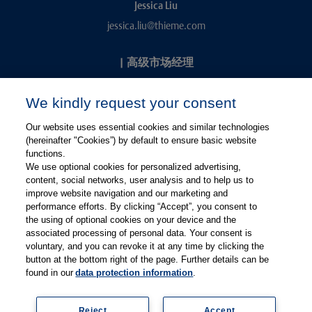
Jessica Liu
jessica.liu@thieme.com
|
高级市场经理
Kevin Chang
We kindly request your consent
kevin.chang@thieme.com
Our website uses essential cookies and similar technologies
(hereinafter "Cookies”) by default to ensure basic website
functions.
We use optional cookies for personalized advertising,
content, social networks, user analysis and to help us to
improve website navigation and our marketing and
performance efforts. By clicking “Accept”, you consent to
关注微信
关注微博
the using of optional cookies on your device and the
associated processing of personal data. Your consent is
voluntary, and you can revoke it at any time by clicking the
有关Thieme图书翻译及版权业务，请联系：rights@thieme.de
button at the bottom right of the page. Further details can be
found in our
data protection information
.
友情链接：
Thieme Group
|
Thieme Chemistry
|
Thieme
Open
|
Thieme-Connect
|
Reject
Accept