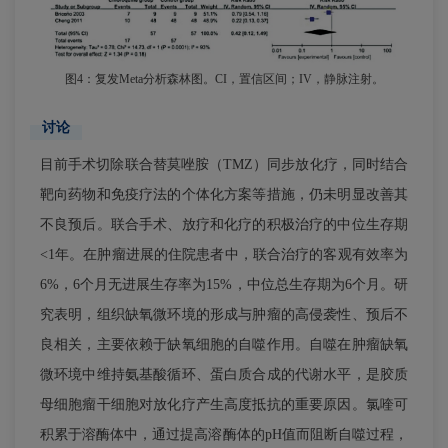
图4：复发Meta分析森林图。CI，置信区间；IV，静脉注射。
讨论
目前手术切除联合替莫唑胺（TMZ）同步放化疗，同时结合
靶向药物和免疫疗法的个体化方案等措施，仍未明显改善其
不良预后。联合手术、放疗和化疗的积极治疗的中位生存期
<1年。在肿瘤进展的住院患者中，联合治疗的客观有效率为
6%，6个月无进展生存率为15%，中位总生存期为6个月。研
究表明，组织缺氧微环境的形成与肿瘤的高侵袭性、预后不
良相关，主要依赖于缺氧细胞的自噬作用。自噬在肿瘤缺氧
微环境中维持氨基酸循环、蛋白质合成的代谢水平，是胶质
母细胞瘤干细胞对放化疗产生高度抵抗的重要原因。氯喹可
积累于溶酶体中，通过提高溶酶体的pH值而阻断自噬过程，