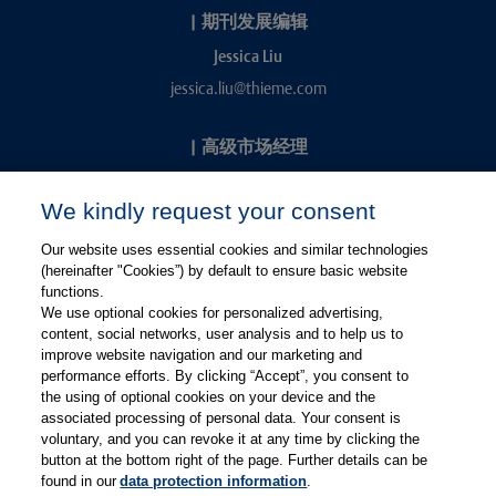
|
期刊发展编辑
Jessica Liu
jessica.liu@thieme.com
|
高级市场经理
Kevin Chang
We kindly request your consent
kevin.chang@thieme.com
Our website uses essential cookies and similar technologies
(hereinafter "Cookies”) by default to ensure basic website
functions.
We use optional cookies for personalized advertising,
content, social networks, user analysis and to help us to
improve website navigation and our marketing and
performance efforts. By clicking “Accept”, you consent to
关注微信
关注微博
the using of optional cookies on your device and the
associated processing of personal data. Your consent is
voluntary, and you can revoke it at any time by clicking the
有关Thieme图书翻译及版权业务，请联系：rights@thieme.de
button at the bottom right of the page. Further details can be
found in our
data protection information
.