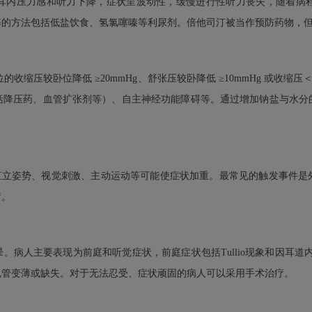
耳内压力感和听力下降，症状呈波动性，缓慢进行性听力丧失，随着病
率的方法包括低盐饮食、氢氯噻嗪等利尿剂。倍他司汀被当作预防药物，
收缩压较卧位降低 ≥20mmHg、舒张压较卧降低 ≥10mmHg 或收缩压
括降压药、血管扩张剂等）、自主神经功能障碍等。通过增加钠盐与水分
个月，直立姿势、视觉刺激、主动运动等可能使症状加重。最常见的触发事件
疗。
人主要表现为前庭和听觉症状，前庭症状包括Tullio现象和因耳道内压力
规管变薄或缺失。对于无法忍受、症状顽固的病人可以采用手术治疗。