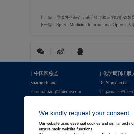
上一篇：
显微外科基础：基于经过验证的腹腔镜教
下一篇：
Sports Medicine International 
|
中国区总监
|
化学期刊出版
Sharon Huang
Dr. Yingxiao Cai
sharon.huang@thieme.com
yingxiao.cai@thie
We kindly request your consent
Our website uses essential cookies and similar technolo
ensure basic website functions.