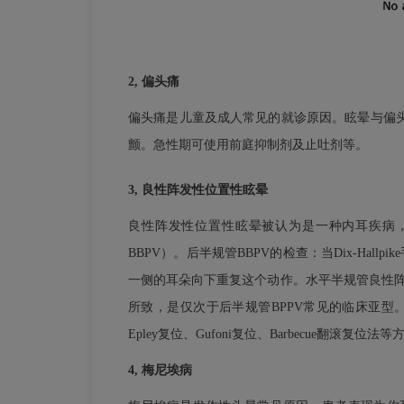
2, 偏头痛
偏头痛是儿童及成人常见的就诊原因。眩晕与偏
颤。急性期可使用前庭抑制剂及止吐剂等。
3, 良性阵发性位置性眩晕
良性阵发性位置性眩晕被认为是一种内耳疾病，
BBPV）。后半规管BBPV的检查：当Dix-H
一侧的耳朵向下重复这个动作。水平半规管良性阵发
所致，是仅次于后半规管BPPV常见的临床亚型。Dix-
Epley复位、Gufoni复位、Barbecue翻滚复位
4, 梅尼埃病