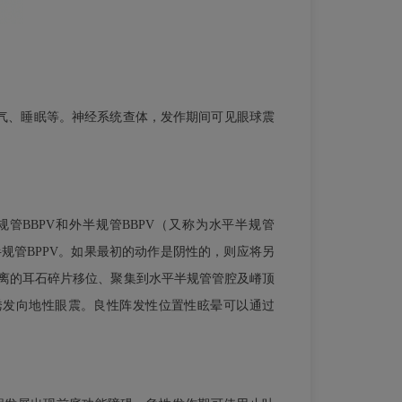
气、睡眠等。神经系统查体，发作期间可见眼球震
BBPV和外半规管BBPV（又称为水平半规管
后半规管BPPV。如果最初的动作是阴性的，则应将另
囊脱离的耳石碎片移位、聚集到水平半规管管腔及嵴顶
RT）双侧均诱发向地性眼震。良性阵发性位置性眩晕可以通过