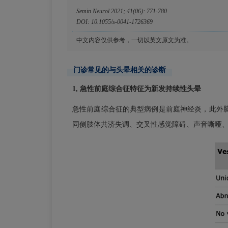
Semin Neurol 2021; 41(06): 771-780
DOI: 10.1055/s-0041-1726369
中文内容仅供参考，一切以英文原文为准。
门诊常见的与头晕相关的诊断
1, 急性前庭综合征特征为新发持续性头晕
急性前庭综合征的典型病例是前庭神经炎，此外
同侧肢体共济失调、交叉性感觉障碍、声音嘶哑