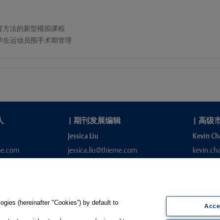
育方法的新型模拟课程
Open：大学生运动员围手术期管理
人
|
期刊发展编辑
|
高级
Jessica Liu
Kevin Ch
me.com
jessica.liu@thieme.com
kevin.c
gies (hereinafter "Cookies”) by default to
Acce