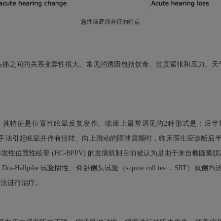
急性前庭综合征的特点
头痛之间的关系变异性很大。常见的诱因包括饮食、过度紧张和压力、天
其特征是位置性眩晕反复发作。临床上最常遇见的2种形式是：后半规管
allpike手法引起眩晕并伴有扭转、向上跳动的眼球震颤时，临床医生应诊断
性位置性眩晕 (HC-BPPV) 的发病机制目前被认为是由于来自椭圆
Hallpike 试验阴性、仰卧侧头试验（supine roll test，S
法等方法进行治疗。