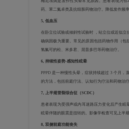
梅尼埃病是发作性头晕常见原因。患者表现为你
药、苯二氮卓类及抗组胺药物治疗。降低发作频
5, 低血压
在卧立位试验或倾斜性试验时 ，站立位或近似立位的
确病因极为重要。常见的原因包括药物作用（包
氢氟可的松、米多君、屈昔多巴等药物治疗。
6, 持续性姿势-感知性眩晕
PPPD 是一种慢性头晕，症状持续超过 3 
的方法，包括前庭疗法、认知行为疗法和药物治
7,
上半规管裂综合征（SCDC）
患者表现为受强声或内耳迷路压力变化后产生眩晕。病
眩晕伴随的眼震是扭转的。影像学检查可见上半
8, 双侧前庭功能丧失