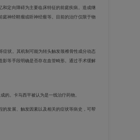
忆和定向障碍为主要临床特征的前庭疾病。造成继
侧前庭神经鞘瘤或听神经瘤等。目前的治疗仅限于物
等症状。其机制可能为转头触发颈椎骨性成分动态
造影等手段明确是否存在血管畸形。通过手术缓解
造成的。卡马西平被认为是一线治疗药物。
程的发展、触发因素以及相关的症状等病史，可帮