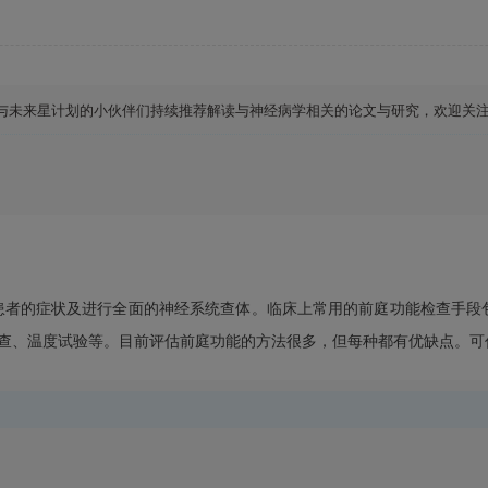
们将与未来星计划的小伙伴们持续推荐解读与神经病学相关的论文与研究，欢迎关
症状及进行全面的神经系统查体。临床上常用的前庭功能检查手段包括眼震视图（v
，vHIT）、转椅检查、温度试验等。目前评估前庭功能的方法很多，但每种都有优缺点