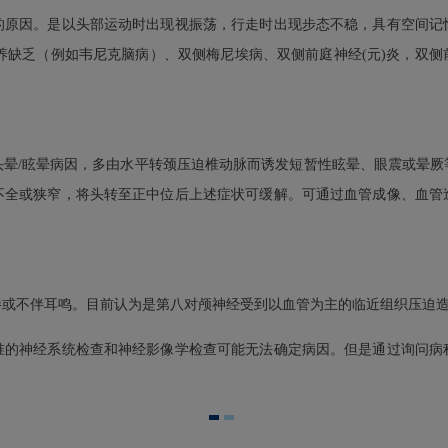
的原因。是以头部运动时出现视振荡，行走时出现步态不稳，具有空间记
营养缺乏（例如韦尼克脑病）、双侧梅尼埃病、双侧前庭神经(元)炎，双
头晕/眩晕病因，多由水平转颈压迫椎动脉而诱发短暂性眩晕、眼震或晕厥
不全或狭窄，将头转至正中位后上述症状可缓解。可通过血管成像、血管
伴或不伴耳鸣。目前认为是第八对颅神经受到以血管为主的临近组织压迫
准的神经系统检查和神经影像学检查可能无法确定病因。但是通过询问病