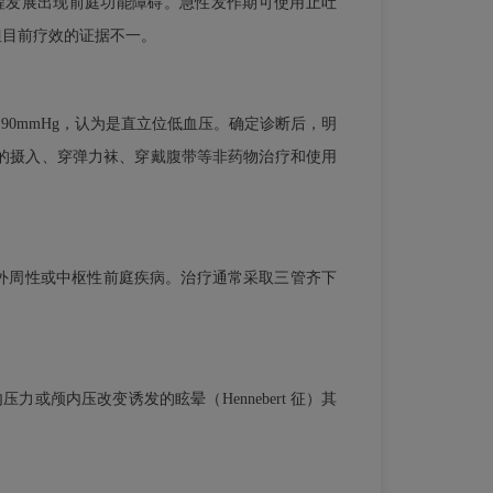
程发展出现前庭功能障碍。急性发作期可使用止吐
但目前疗效的证据不一。
＜90mmHg，认为是直立位低血压。确定诊断后，明
的摄入、穿弹力袜、穿戴腹带等非药物治疗和使用
是外周性或中枢性前庭疾病。治疗通常采取三管齐下
或颅内压改变诱发的眩晕（Hennebert 征）其