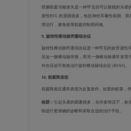
双侧前庭功能丧失是一种罕见但可以致残的头晕
发性BVL 的原因很多，包括神经耳毒性病因、
理治疗，避免使用前庭抑制类药物。
9, 旋转性椎动脉闭塞综合征
旋转性椎动脉闭塞综合征是一种罕见的血管源性
压迫一侧椎动脉所致，而另一侧椎动脉通常发育
外在压迫可有效治疗旋转椎动脉综合征 (RVAS)。
10, 前庭阵发症
前庭阵发症通常表现为反复发作、短暂的眩晕，
收获：
引起头晕的因素很多，在许多情况下，标
助进行更准确的诊断和采取合适的治疗手段。