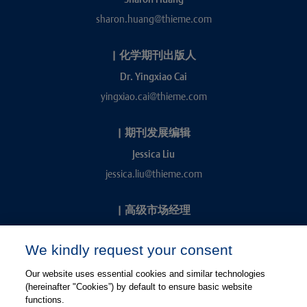
sharon.huang@thieme.com
|
化学期刊出版人
Dr. Yingxiao Cai
yingxiao.cai@thieme.com
|
期刊发展编辑
Jessica Liu
jessica.liu@thieme.com
|
高级市场经理
Kevin Chang
We kindly request your consent
kevin.chang@thieme.com
Our website uses essential cookies and similar technologies
(hereinafter "Cookies”) by default to ensure basic website
functions.