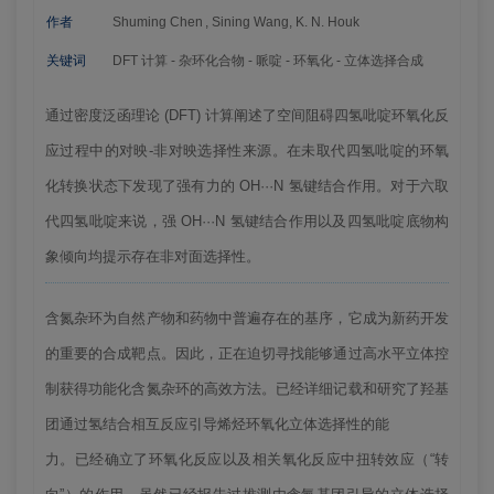
作者
Shuming Chen , Sining Wang, K. N. Houk
关键词
DFT 计算 - 杂环化合物 - 哌啶 - 环氧化 - 立体选择合成
通过密度泛函理论 (DFT) 计算阐述了空间阻碍四氢吡啶环氧化反
应过程中的对映-非对映选择性来源。在未取代四氢吡啶的环氧
化转换状态下发现了强有力的 OH···N 氢键结合作用。对于六取
代四氢吡啶来说，强 OH···N 氢键结合作用以及四氢吡啶底物构
象倾向均提示存在非对面选择性。
含氮杂环为自然产物和药物中普遍存在的基序，它成为新药开发
的重要的合成靶点。因此，正在迫切寻找能够通过高水平立体控
制获得功能化含氮杂环的高效方法。已经详细记载和研究了羟基
团通过氢结合相互反应引导烯烃环氧化立体选择性的能
力。已经确立了环氧化反应以及相关氧化反应中扭转效应（“转