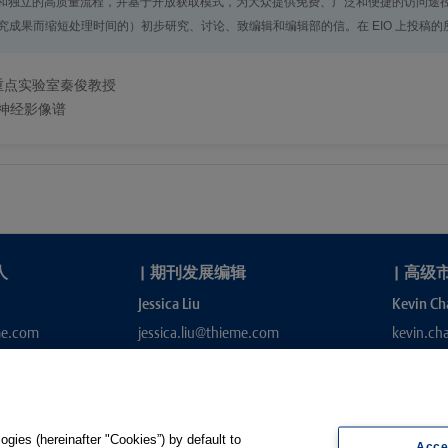
的高质量流程，并基于开放获取模式，为大众提供免费、广泛和便捷的访问途径。Endoscopy
成果而缩短处理时间的）初步研究、讨论、致编辑和编辑部的信。在 EIO 上投稿
重点实验室秦俊教授
病的神经影像谱
人
|
期刊发展编辑
|
高级
Jessica Liu
Kevin Ch
me.com
jessica.liu@thieme.com
kevin.c
gies (hereinafter "Cookies”) by default to
Acce