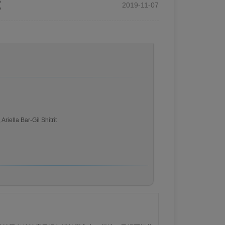
究
2019-11-07
iella Bar-Gil Shitrit