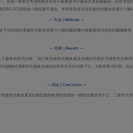
一。但这一检查是有创性的并且并不能将其与小肠克罗恩病相鉴别。目前溃疡
(SBC-CE)系统使小肠结肠可视化。本研究旨在评估溃疡性结肠炎患者行小
方法 | Methods
于活动期的溃疡性结肠炎患者行小肠结肠胶囊内镜检查或传统的结肠镜检查。Ka
。
结果 | Results
入了最终的研究分析。我们将溃疡性结肠炎累及结肠的范围作为研究的主要研究终点
E和结肠镜对溃疡性结肠炎活动性的同意百分比为95.7 %，卡帕系数为0.86。
结论 | Conclusion
对于溃疡性结肠炎累及结肠范围的检测所获得的一致性结果较为中立，二者对于