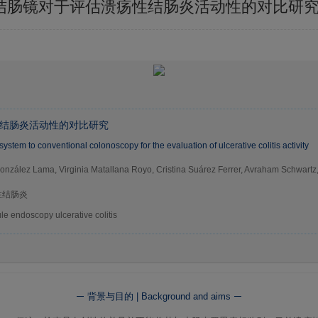
统结肠镜对于评估溃疡性结肠炎活动性的对比研
结肠炎活动性的对比研究
em to conventional colonoscopy for the evaluation of ulcerative colitis activity
nzález Lama, Virginia Matallana Royo, Cristina Suárez Ferrer, Avraham Schwartz, Ar
性结肠炎
e endoscopy ulcerative colitis
背景与目的 | Background and aims