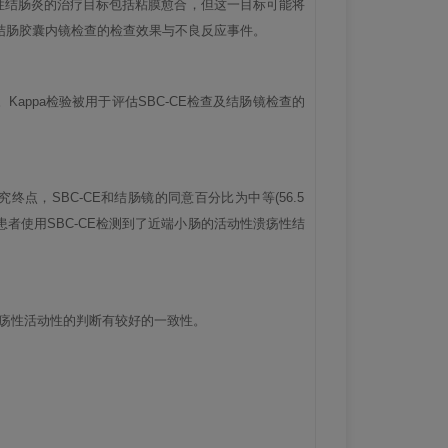
性结肠炎的治疗目标包括粘膜愈合，但这一目标可能将
肠结肠胶囊内镜检查的检查效果与不良反应事件。
ppa检验被用于评估SBC-CE检查及结肠镜检查的
，SBC-CE和结肠镜的同意百分比为中等(56.5
2位患者使用SBC-CE检测到了近端小肠的活动性溃疡性结
溃疡性活动性的判断有较好的一致性。