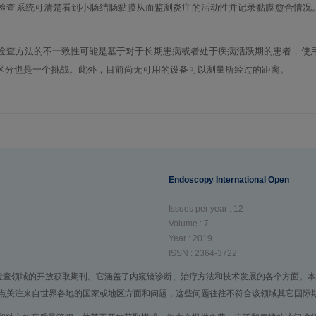
检查系统可清楚看到小肠结肠黏膜从而监测炎症的活动性并记录黏膜愈合情况。不
检查方法的不一致性可能是基于对于长期患病或者处于疾病活跃期的患者，使
区分也是一个挑战。此外，目前尚无可用的设备可以测量所经过的距离。
Endoscopy International Open
Issues per year : 12
Volume : 7
Year : 2019
ISSN : 2364-3722
(EIO) 为胃肠道内窥镜检查领域的开放获取期刊。它涵盖了内窥镜诊断、治疗方法和技术发展的
点关注来自世界各地的国家或地区方面和问题，这些问题往往不符合该领域其它国际