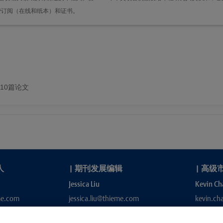
一年免费订阅（在线和纸本）和证书。
的10篇论文
人
|
期刊发展编辑
|
高级
Jessica Liu
Kevin Ch
me.com
jessica.liu@thieme.com
kevin.c