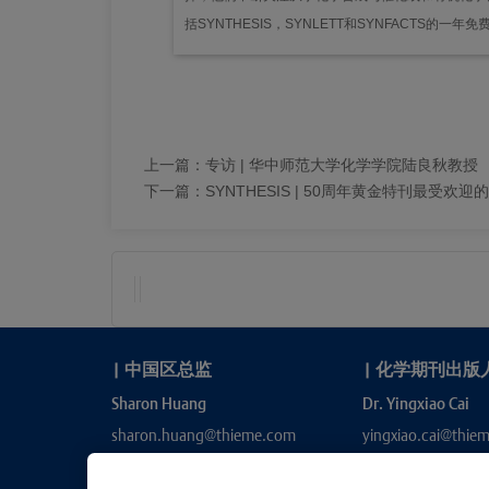
括SYNTHESIS，SYNLETT和SYNFACTS的
上一篇：
专访 | 华中师范大学化学学院陆良秋教授
下一篇：
SYNTHESIS | 50周年黄金特刊最受欢迎
|
中国区总监
|
化学期刊出版
Sharon Huang
Dr. Yingxiao Cai
sharon.huang@thieme.com
yingxiao.cai@thie