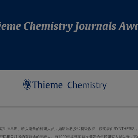
涯早期、斩头露角的科研人员，如助理教授和初级教授。获奖者由SYNTHESIS，SY
密切相关领域的有前途的年轻人。自1999年本奖项首次颁发给年轻研究人员以来，