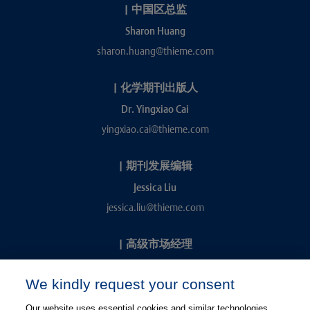
|
中国区总监
Sharon Huang
sharon.huang@thieme.com
|
化学期刊出版人
Dr. Yingxiao Cai
yingxiao.cai@thieme.com
|
期刊发展编辑
Jessica Liu
jessica.liu@thieme.com
|
高级市场经理
Kevin Chang
We kindly request your consent
kevin.chang@thieme.com
Our website uses essential cookies and similar technologies