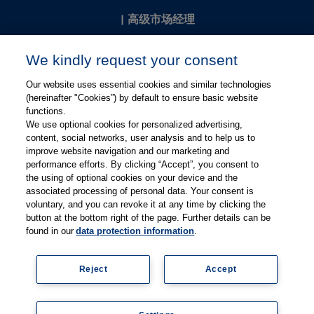
|
高级市场经理
Kevin Chang
We kindly request your consent
kevin.chang@thieme.com
Our website uses essential cookies and similar technologies
(hereinafter "Cookies”) by default to ensure basic website
functions.
We use optional cookies for personalized advertising,
content, social networks, user analysis and to help us to
improve website navigation and our marketing and
performance efforts. By clicking “Accept”, you consent to
关注微信
关注微博
the using of optional cookies on your device and the
associated processing of personal data. Your consent is
voluntary, and you can revoke it at any time by clicking the
有关Thieme图书翻译及版权业务，请联系：rights@thieme.de
button at the bottom right of the page. Further details can be
found in our
data protection information
.
友情链接：
Thieme Group
|
Thieme Chemistry
|
Thieme
Open
|
Thieme-Connect
|
Reject
Accept
© Copyright 2025, 德国蒂墨出版集团（Thieme Publishers）版权
所有
京ICP备19004917号-1