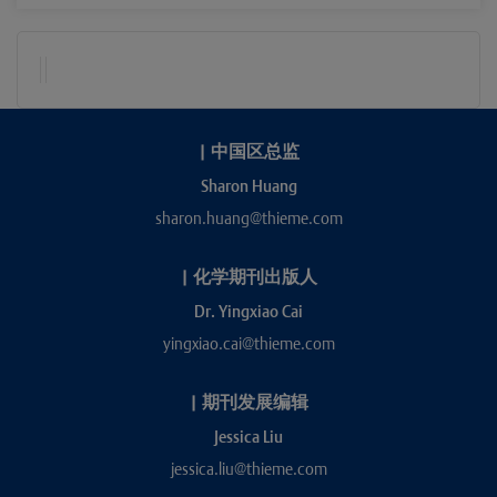
|
中国区总监
Sharon Huang
sharon.huang@thieme.com
|
化学期刊出版人
Dr. Yingxiao Cai
yingxiao.cai@thieme.com
|
期刊发展编辑
Jessica Liu
jessica.liu@thieme.com