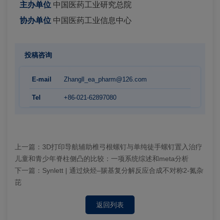
主办单位
中国医药工业研究总院
协办单位
中国医药工业信息中心
投稿咨询
E-mail
Zhangll_ea_pharm@126.com
Tel
+86-021-62897080
上一篇：
3D打印导航辅助椎弓根螺钉与单纯徒手螺钉置入治疗
儿童和青少年脊柱侧凸的比较：一项系统综述和meta分析
下一篇：
Synlett | 通过炔烃–羰基复分解反应合成不对称2-氮杂
芘
返回列表