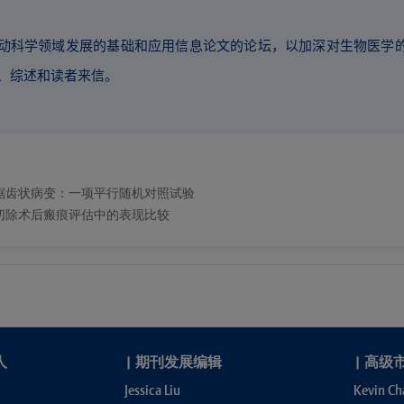
域发展的基础和应用信息论文的论坛，以加深对生物医学的理解。Sports M
文、综述和读者来信。
锯齿状病变：一项平行随机对照试验
切除术后瘢痕评估中的表现比较
人
|
期刊发展编辑
|
高级
Jessica Liu
Kevin Ch