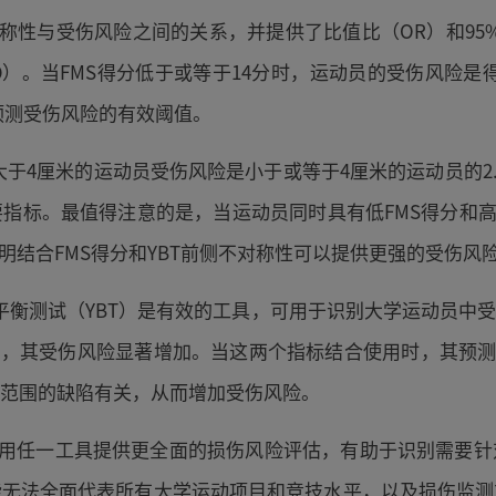
对称性与受伤风险之间的关系，并提供了比值比（OR）和95%
2–1.79）。当FMS得分低于或等于14分时，运动员的受伤风险是得
作为预测受伤风险的有效阈值。
厘米的运动员受伤风险是小于或等于4厘米的运动员的2.16倍（95
指标。最值得注意的是，当运动员同时具有低FMS得分和高
.83），这表明结合FMS得分和YBT前侧不对称性可以提供更强的受伤
平衡测试（YBT）是有效的工具，可用于识别大学运动员中
动员，其受伤风险显著增加。当这两个指标结合使用时，其预测
范围的缺陷有关，从而增加受伤风险。
独使用任一工具提供更全面的损伤风险评估，有助于识别需要
能无法全面代表所有大学运动项目和竞技水平，以及损伤监测