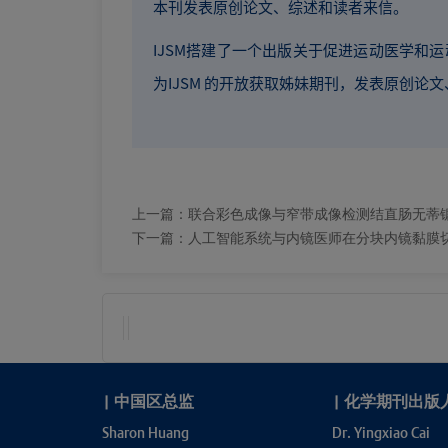
本刊发表原创论文、综述和读者来信。
IJSM搭建了一个出版关于促进运动医学和运动科学领
为IJSM 的开放获取姊妹期刊，发表原创论
上一篇：
联合彩色成像与窄带成像检测结直肠无蒂
下一篇：
人工智能系统与内镜医师在分块内镜黏膜
|
中国区总监
|
化学期刊出版
Sharon Huang
Dr. Yingxiao Cai