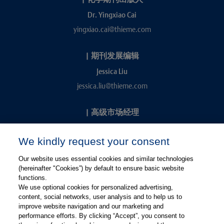
Dr. Yingxiao Cai
yingxiao.cai@thieme.com
|
期刊发展编辑
Jessica Liu
jessica.liu@thieme.com
|
高级市场经理
Kevin Chang
We kindly request your consent
kevin.chang@thieme.com
Our website uses essential cookies and similar technologies
(hereinafter "Cookies”) by default to ensure basic website
functions.
We use optional cookies for personalized advertising,
content, social networks, user analysis and to help us to
improve website navigation and our marketing and
performance efforts. By clicking “Accept”, you consent to
关注微信
关注微博