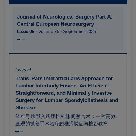
Journal of Neurological Surgery Part A:
Central European Neurosurgery
Issue 05
· Volume 86 · September 2025
Liu et al.
Trans–Pars Interarticularis Approach for
Lumbar Interbody Fusion: An Efficient,
Straightforward, and Minimally Invasive
Surgery for Lumbar Spondylolisthesis and
Stenosis
经椎弓峡部入路腰椎椎体间融合术：一种高效、
直观的微创手术治疗腰椎滑脱症与椎管狭窄