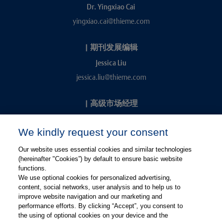
Dr. Yingxiao Cai
yingxiao.cai@thieme.com
|
期刊发展编辑
Jessica Liu
jessica.liu@thieme.com
|
高级市场经理
Kevin Chang
We kindly request your consent
kevin.chang@thieme.com
Our website uses essential cookies and similar technologies
(hereinafter "Cookies”) by default to ensure basic website
functions.
We use optional cookies for personalized advertising,
content, social networks, user analysis and to help us to
improve website navigation and our marketing and
performance efforts. By clicking “Accept”, you consent to
关注微信
关注微博
the using of optional cookies on your device and the