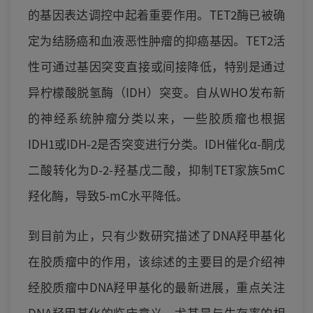
的基因表达调控中起着重要作用。TET2酶已被确
定为结肠癌和血液恶性肿瘤的抑癌基因。TET2活
性可通过基因突变直接或间接降低，特别是通过
异柠檬酸脱氢酶（IDH）突变。自从WHO发布新
的神经系统肿瘤分类以来，一些胶质瘤也根据
IDH1或IDH-2是否突变进行分类。IDH催化α-酮戊
二酸转化为D-2-羟基戊二酸，抑制TET家族5mC
羟化酶，导致5-mC水平降低。
到目前为止，只有少数研究描述了DNA羟甲基化
在胶质瘤中的作用，该综述的主要目的是介绍神
经胶质瘤中DNA羟甲基化的最新进展，重点关注
DNA羟甲基化的临床意义，尤其是与生存率的相