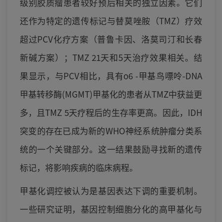
级别胶质瘤患者较好预后相关的独立因素。它们
还作为特定的遗传标记与替莫唑胺（TMZ）疗效
超过PCV化疗方案（普鲁卡因、洛莫司汀和长春
新碱方案）；TMZ 21天和5天治疗效果相关。结
果显示，与PCV相比，具有o6 -甲基鸟嘌呤-DNA
甲基转移酶(MGMT)甲基化的患者从TMZ中获益更
多，且TMZ 5天疗程后的生存率更高。因此，IDH
突变的存在已成为新的WHO神经系统肿瘤分类系
统的一个关键部分。这一结果鼓励寻找新的遗传
标记，将影响疾病的临床病程。
甲基化调控被认为是基因表达下调的重要机制。
一些研究证明，基因控制细胞分化的高甲基化与