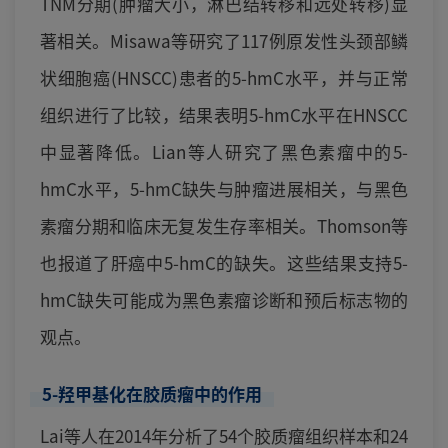
TNM分期(肿瘤大小，淋巴结转移和远处转移)显
著相关。Misawa等研究了117例原发性头颈部鳞
状细胞癌(HNSCC)患者的5-hmC水平，并与正常
组织进行了比较，结果表明5-hmC水平在HNSCC
中显著降低。Lian等人研究了黑色素瘤中的5-
hmC水平，5-hmC缺失与肿瘤进展相关，与黑色
素瘤分期和临床无复发生存率相关。Thomson等
也报道了肝癌中5-hmC的缺失。这些结果支持5-
hmC缺失可能成为黑色素瘤诊断和预后标志物的
观点。
5-羟甲基化在胶质瘤中的作用
Lai等人在2014年分析了54个胶质瘤组织样本和24