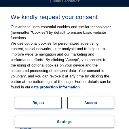
Kevin Chang
We kindly request your consent
kevin.chang@thieme.com
Our website uses essential cookies and similar technologies
(hereinafter "Cookies”) by default to ensure basic website
functions.
We use optional cookies for personalized advertising,
content, social networks, user analysis and to help us to
improve website navigation and our marketing and
performance efforts. By clicking “Accept”, you consent to
关注微信
关注微博
the using of optional cookies on your device and the
associated processing of personal data. Your consent is
voluntary, and you can revoke it at any time by clicking the
有关Thieme图书翻译及版权业务，请联系：rights@thieme.de
button at the bottom right of the page. Further details can be
found in our
data protection information
.
友情链接：
Thieme Group
|
Thieme Chemistry
|
Thieme
Open
|
Thieme-Connect
|
Reject
Accept
© Copyright 2025, 德国蒂墨出版集团（Thieme Publishers）版权
所有
京ICP备19004917号-1
Settings
隐私政策
|
Imprint
Coo