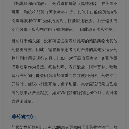
（托吡酯和丙戊酸）、钙通道拮抗剂（氟桂利嗪；在美国不
可用）和抗抑郁药（阿米替林）等。其他非口服给药如A型
肉毒毒素和CGRP受体拮抗剂，目前应用较少。由于偏头痛
治疗效果一般和副作用（如嗜睡等），因此患者依从性差。
目前对于偏头痛，没有确凿证据表明推荐的预防药物比其他
药物更有效。因此，需要根据患者同时合并的其他疾病及药
物的副作用等进行选择，比如：对于高血压患者，β 受体阻
滞剂通常作为首选。氟桂利嗪、丙戊酸盐、阿米替林、吡唑
替芬等药物可能会因为增加体重而导致使用受限。药物治疗
开始时，建议小剂量开始，逐渐加量。患者应该记录自己发
病的频率及严重程度。如果VM控制良好至少6个月，则可考
虑逐渐减量。
非药物治疗
与预防性药物相比，有1/2的患者更倾向于非药物性治疗。放