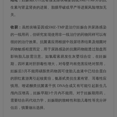
结论：
妊娠期LUTI患者接受除呋喃妥因或SMZ-TMP外的抗
生素与肾盂肾炎的进展、胎膜早破或早产等进展风险增加无
关。
收获：
虽然呋喃妥因或SMZ-TMP是治疗妊娠合并尿路感染
的一线用药，但研究发现使用非一线治疗的药物同样可以有
很好的治疗效果。抗菌素应用根据中段尿培养结果及细菌对
药物敏感程度而定，用于尿路感染的抗菌药物能透过胎盘而
影响胎儿故需注意。如氯霉索易发生灰婴综合症，在妊娠
期，四环素对肝胆毒性增大，对母婴均有危害应绝对禁用，
妊娠后3月不能用磺胺类药物因可使胎儿血液中已结合蛋白
的胆红素游离引起核黄疸，氨基甙类抗生素有肾、耳毒性应
慎用。喹诺酮类抗菌素干扰 DNA合成又有可能引起新生几
颅内压增高，妊娠早期3个月内不能用。对于妊娠期用药，
需要结合药代动力学，妊娠期的致畸性和胎儿毒性等充分评
估后，慎重做出选择。