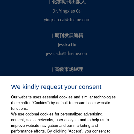
|
化学期刊出版人
Dr. Yingxiao Cai
yingxiao.cai@thieme.com
|
期刊发展编辑
Jessica Liu
jessica.liu@thieme.com
|
高级市场经理
Kevin Chang
We kindly request your consent
kevin.chang@thieme.com
Our website uses essential cookies and similar technologies
(hereinafter "Cookies”) by default to ensure basic website
functions.
We use optional cookies for personalized advertising,
content, social networks, user analysis and to help us to
improve website navigation and our marketing and
performance efforts. By clicking “Accept”, you consent to
关注微信
关注微博