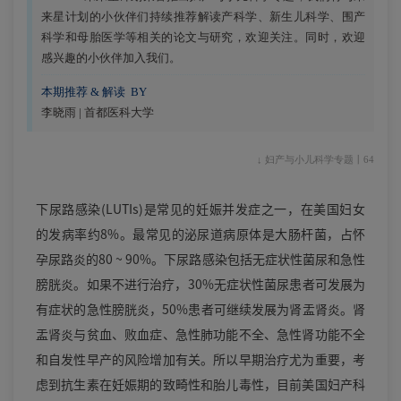
来星计划的小伙伴们持续推荐解读产科学、新生儿科学、围产
科学和母胎医学等相关的论文与研究，欢迎关注。同时，欢迎
感兴趣的小伙伴加入我们。
本期推荐 & 解读 BY
李晓雨 | 首都医科大学
↓ 妇产与小儿科学专题丨64
下尿路感染(LUTIs)是常见的妊娠并发症之一，在美国妇女
的发病率约8%。最常见的泌尿道病原体是大肠杆菌，占怀
孕尿路炎的80 ~ 90%。下尿路感染包括无症状性菌尿和急性
膀胱炎。如果不进行治疗，30%无症状性菌尿患者可发展为
有症状的急性膀胱炎，50%患者可继续发展为肾盂肾炎。肾
盂肾炎与贫血、败血症、急性肺功能不全、急性肾功能不全
和自发性早产的风险增加有关。所以早期治疗尤为重要，考
虑到抗生素在妊娠期的致畸性和胎儿毒性，目前美国妇产科