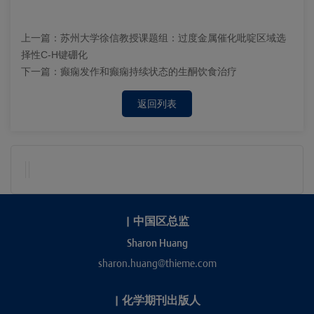
上一篇：
苏州大学徐信教授课题组：过度金属催化吡啶区域选
择性C-H键硼化
下一篇：
癫痫发作和癫痫持续状态的生酮饮食治疗
返回列表
|
中国区总监
Sharon Huang
sharon.huang@thieme.com
|
化学期刊出版人