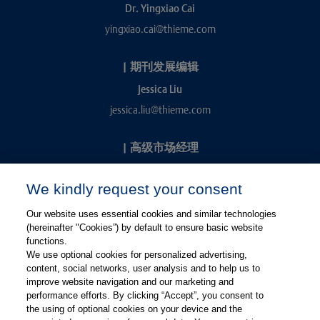
Dr. Yingxiao Cai
yingxiao.cai@thieme.com
|
期刊发展编辑
Jessica Liu
jessica.liu@thieme.com
|
高级市场经理
Kevin Chang
We kindly request your consent
kevin.chang@thieme.com
Our website uses essential cookies and similar technologies
(hereinafter "Cookies”) by default to ensure basic website
functions.
We use optional cookies for personalized advertising,
content, social networks, user analysis and to help us to
improve website navigation and our marketing and
performance efforts. By clicking “Accept”, you consent to
关注微信
关注微博
the using of optional cookies on your device and the