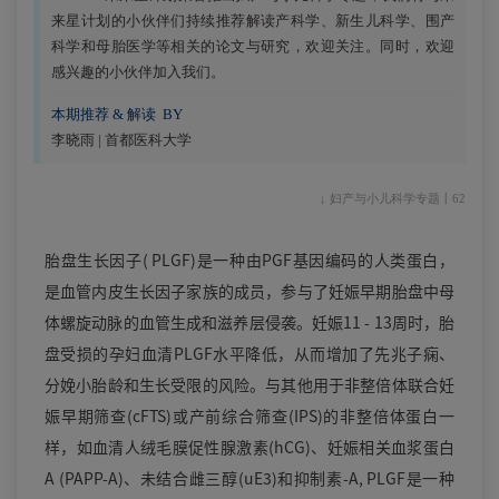
来星计划的小伙伴们持续推荐解读产科学、新生儿科学、围产
科学和母胎医学等相关的论文与研究，欢迎关注。同时，欢迎
感兴趣的小伙伴加入我们。
本期推荐 & 解读 BY
李晓雨 | 首都医科大学
↓ 妇产与小儿科学专题丨62
胎盘生长因子( PLGF)是一种由PGF基因编码的人类蛋白，
是血管内皮生长因子家族的成员，参与了妊娠早期胎盘中母
体螺旋动脉的血管生成和滋养层侵袭。妊娠11 - 13周时，胎
盘受损的孕妇血清PLGF水平降低，从而增加了先兆子痫、
分娩小胎龄和生长受限的风险。与其他用于非整倍体联合妊
娠早期筛查(cFTS)或产前综合筛查(IPS)的非整倍体蛋白一
样，如血清人绒毛膜促性腺激素(hCG)、妊娠相关血浆蛋白
A (PAPP-A)、未结合雌三醇(uE3)和抑制素-A, PLGF是一种