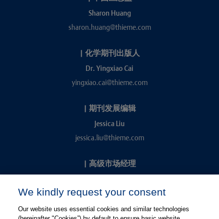
Sharon Huang
sharon.huang@thieme.com
|
化学期刊出版人
Dr. Yingxiao Cai
yingxiao.cai@thieme.com
|
期刊发展编辑
Jessica Liu
jessica.liu@thieme.com
|
高级市场经理
Kevin Chang
We kindly request your consent
kevin.chang@thieme.com
Our website uses essential cookies and similar technologies
(hereinafter "Cookies”) by default to ensure basic website