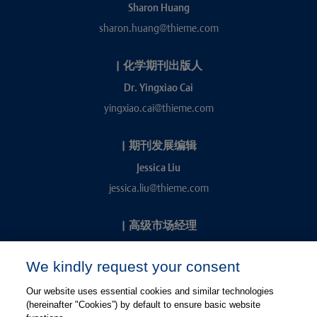
Sharon Huang
sharon.huang@thieme.com
|
化学期刊出版人
Dr. Yingxiao Cai
yingxiao.cai@thieme.com
|
期刊发展编辑
Jessica Liu
jessica.liu@thieme.com
|
高级市场经理
Kevin Chang
We kindly request your consent
kevin.chang@thieme.com
Our website uses essential cookies and similar technologies
(hereinafter "Cookies”) by default to ensure basic website