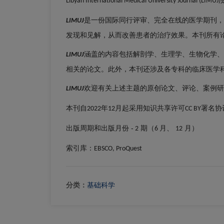
Libyan International Medical University Journal (LIMUJ)
是一份国际同行评审、完全在线的医学期刊，
LIMUJ
发现和见解，从而改善患者的治疗效果。本刊所有
涵盖的内容包括解剖学、生理学、生物化学、
LIMUJ
相关的论文。此外，本刊还涉及各专科的临床医学
欢迎有关上述主题的原创论文、评论、案例研
LIMUJ
本刊自
年
月起采用知识共享许可
署名协
2022
12
CC BY
编辑委员会
出版费用
出版周期和出版月份 -
期（
月、
月）
2
6
12
索引库：
EBSCO, ProQuest
分类：
基础科学