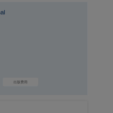
al
出版费用