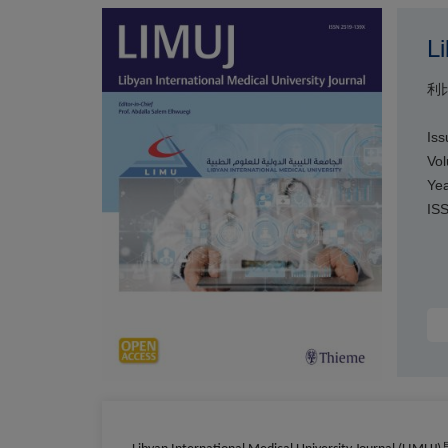
Li
利
Iss
Vol
Yea
IS