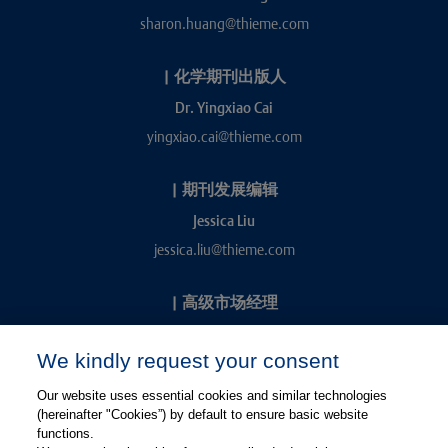
sharon.huang@thieme.com
|
化学期刊出版人
Dr. Yingxiao Cai
yingxiao.cai@thieme.com
|
期刊发展编辑
Jessica Liu
jessica.liu@thieme.com
|
高级市场经理
Kevin Chang
We kindly request your consent
kevin.chang@thieme.com
Our website uses essential cookies and similar technologies
(hereinafter "Cookies”) by default to ensure basic website
functions.