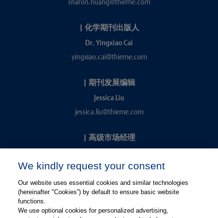
sharon.huang@thieme.com
|
化学期刊出版人
Dr. Yingxiao Cai
yingxiao.cai@thieme.com
|
期刊发展编辑
Jessica Liu
jessica.liu@thieme.com
|
高级市场经理
Kevin Chang
We kindly request your consent
kevin.chang@thieme.com
Our website uses essential cookies and similar technologies
(hereinafter "Cookies”) by default to ensure basic website
functions.
We use optional cookies for personalized advertising,