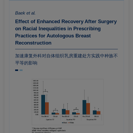
Baek et al.
Effect of Enhanced Recovery After Surgery
on Racial Inequalities in Prescribing
Practices for Autologous Breast
Reconstruction
加速康复外科对自体组织乳房重建处方实践中种族不
平等的影响