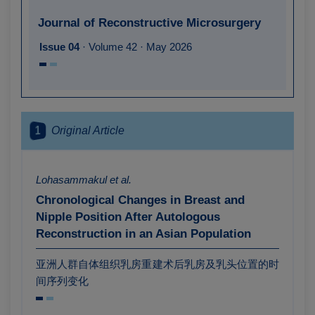
Journal of Reconstructive Microsurgery
Issue 04
· Volume 42 · May 2026
1
Original Article
Lohasammakul et al.
Chronological Changes in Breast and
Nipple Position After Autologous
Reconstruction in an Asian Population
亚洲人群自体组织乳房重建术后乳房及乳头位置的时
间序列变化