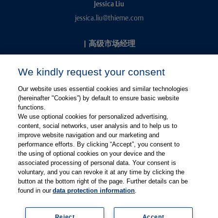
Jessica Liu
jessica.liu@thieme.com
|
高级市场经理
Kevin Chang
We kindly request your consent
kevin.chang@thieme.com
Our website uses essential cookies and similar technologies
(hereinafter "Cookies”) by default to ensure basic website
functions.
We use optional cookies for personalized advertising,
content, social networks, user analysis and to help us to
improve website navigation and our marketing and
performance efforts. By clicking “Accept”, you consent to
关注微信
关注微博
the using of optional cookies on your device and the
associated processing of personal data. Your consent is
voluntary, and you can revoke it at any time by clicking the
有关Thieme图书翻译及版权业务，请联系：rights@thieme.de
button at the bottom right of the page. Further details can be
found in our
data protection information
.
友情链接：
Thieme Group
|
Thieme Chemistry
|
Thieme
Open
|
Thieme-Connect
|
Reject
Accept