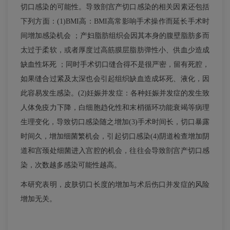
切口感染的可能性。导致剖宫产切口感染的相关因素还包括
下列方面：(1)BMI高：BMI高常影响手术操作而延长手术时
间增加感染机会 ；产妇脂肪组织会因其本身的腹壁脂肪多而
太过于柔软，或者厚度过高筋膜层脂肪弹性小、供血少造成
缺血性坏死 ；同时手术切口缝合得不是很严密，留有死腔，
如果缝合过紧及太深也会引起组织缺血造成坏死、液化，因
此容易发生感染。(2)妊娠并发症：各种妊娠并发症的发生致
人体免疫力下降，白细胞趋化性和末梢循环功能衰竭等病理
生理变化，导致切口感染随之增加(3)手术时间长，切口暴露
时间久，增加细菌繁机会，引起切口感染(4)阴道检查增加阴
道和宫颈处细菌进入宫腔的机会，往往会导致剖宫产切口感
染，次数越多感染可能性越高。
本研究表明，皮肤切口长度的增加与术后伤口并发症的风险
增加无关。