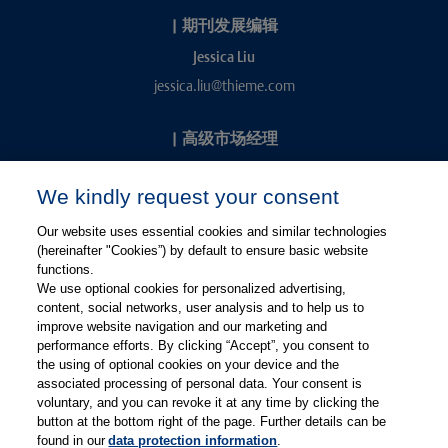
|
期刊发展编辑
Jessica Liu
jessica.liu@thieme.com
|
高级市场经理
Kevin Chang
We kindly request your consent
kevin.chang@thieme.com
Our website uses essential cookies and similar technologies
(hereinafter "Cookies”) by default to ensure basic website
functions.
We use optional cookies for personalized advertising,
content, social networks, user analysis and to help us to
improve website navigation and our marketing and
performance efforts. By clicking “Accept”, you consent to
关注微信
关注微博
the using of optional cookies on your device and the
associated processing of personal data. Your consent is
voluntary, and you can revoke it at any time by clicking the
有关Thieme图书翻译及版权业务，请联系：rights@thieme.de
button at the bottom right of the page. Further details can be
found in our
data protection information
.