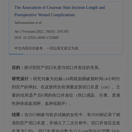
The Association of Cesarean Skin Incision Length and
Postoperative Wound Complications
Subramaniam et al.
Am J Perinatol 2022; 39(05): 539-545
DOI: 10.1055/s-0040-1716889
中文内容仅供参考，一切以英文原文为准。
目的：
探讨剖宫产切口长度与切口并发症的关系。
研究设计：
研究对象为妊娠≥24周或胎膜破裂时间≥4小时行
剖宫产的孕妇。在皮肤闭合前测量皮肤切口长度（cm）。主
要的结局是产后6周的伤口并发症（伤口感染、分离、浆液
性肿块或血清肿、血肿或裂开）。
结果：
在2013例参与初步试验的女性中，有1916例记录了精
准剖宫产切口长度，并纳入了二次分析中。切口并发症总发
生率为7.8%。切口长度中位数为15.0 cm(四分位范围:14.0-