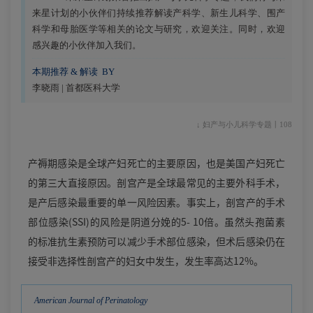
来星计划的小伙伴们持续推荐解读产科学、新生儿科学、围产
科学和母胎医学等相关的论文与研究，欢迎关注。同时，欢迎
感兴趣的小伙伴加入我们。
本期推荐 & 解读 BY
李晓雨 | 首都医科大学
↓ 妇产与小儿科学专题丨108
产褥期感染是全球产妇死亡的主要原因，也是美国产妇死亡
的第三大直接原因。剖宫产是全球最常见的主要外科手术，
是产后感染最重要的单一风险因素。事实上，剖宫产的手术
部位感染(SSI)的风险是阴道分娩的5- 10倍。虽然头孢菌素
的标准抗生素预防可以减少手术部位感染，但术后感染仍在
接受非选择性剖宫产的妇女中发生，发生率高达12%。
American Journal of Perinatology