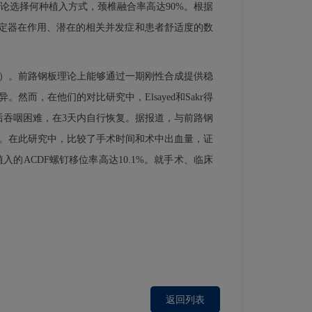
此研究病例中，无论选择何种植入方式，颈椎融合率高达90%。根据
固定器在作用、潜在的相关并发症和患者舒适度的数
 ±1.96度）。前路钢板理论上能够通过一期刚性合成提供稳
，在他们的对比研究中，Elsayed和Sakr得
后吞咽困难，在3天内自行恢复。据报道，与前路钢
加。在此研究中，比较了手术时间和术中出血量，证
的ACDF螺钉移位率高达10.1%。就手术、临床
返回列表