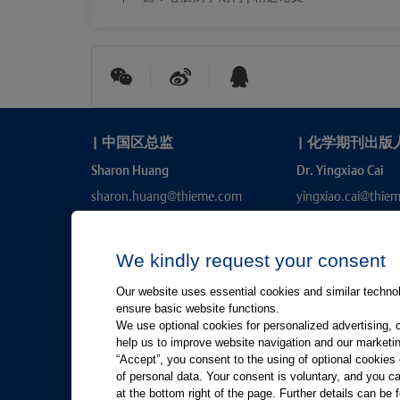
|
中国区总监
|
化学期刊出版
Sharon Huang
Dr. Yingxiao Cai
sharon.huang@thieme.com
yingxiao.cai@thie
We kindly request your consent
Our website uses essential cookies and similar technolo
ensure basic website functions.
We use optional cookies for personalized advertising, 
help us to improve website navigation and our marketin
“Accept”, you consent to the using of optional cookie
有关Thieme图书翻译及版权业务，请联系：rights@thiem
of personal data. Your consent is voluntary, and you ca
at the bottom right of the page. Further details can be 