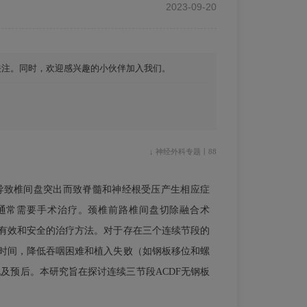
2023-09-20
关注。同时，欢迎感兴趣的小伙伴加入我们。
↓ 神经外科专题丨88
导致椎间盘突出而致脊髓和神经根受压产生相应症
通常需要手术治疗。颈椎前路椎间盘切除融合术
种有效和安全的治疗方法。对于存在三个连续节段的
术时间，降低吞咽困难和植入失败（如钢板移位和螺
及预后。本研究旨在探讨连续三节段ACDF无钢板