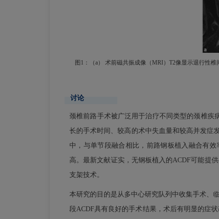
图1：（a） 术前磁共振成像（MRI）T2像显示退行
讨论
颈椎前路手术被广泛用于治疗不同类型的颈椎疾
长的手术时间、较高的术中失血量和较高并发症发
中，与单节段融合相比，前路钢板植入融合有效
高。最新文献证实，无钢板植入的ACDF可能提
支架技术。
本研究的目的是从多中心研究队列中收集手术、临
段ACDF具有良好的手术结果，术后有明显的症状改