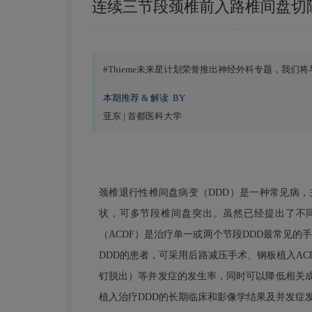
连续三节段颈椎前入路椎间盘切
#Thieme未来星计划荣誉推出神经外科专题，我
本期推荐 & 解读 BY
亚东 | 首都医科大学
颈椎退行性椎间盘病变（DDD）是一种常见病
状，可多节段椎间盘突出。虽然已经提出了不
（ACDF）是治疗单一或两个节段DDD最常见
DDD的患者，可采用后路减压手术、钢板植入A
钉脱出）等并发症的发生率，同时可以降低相关成
植入治疗DDD的长期临床和影像学结果及并发症