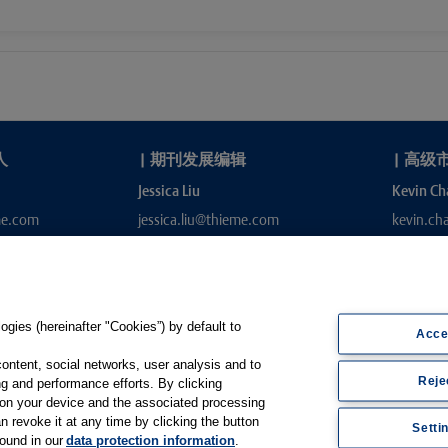
人
|
期刊发展编辑
|
高级
Jessica Liu
Kevin Ch
me.com
jessica.liu@thieme.com
kevin.c
gies (hereinafter "Cookies”) by default to
Acce
content, social networks, user analysis and to
Reje
g and performance efforts. By clicking
s on your device and the associated processing
e.de
n revoke it at any time by clicking the button
Setti
found in our
data protection information
.