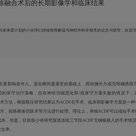
除融合术后的长期影像学和临床结果
们将与未来星计划的小伙伴们持续推荐解读与神经外科学相关的论文与研究，欢迎
，主要影响老年人。是在椎间盘退变的基础上，因轻微外力或无明确诱因
同的保守治疗策略，但在神经功能恶化和/或保守方案失败的情况下，
的手术方法，根据既往研究结果认为ACDF在手术、临床和影像学方面是一
CDF、前路椎体切除术等方法进行处理。理论上，单独ACDF可以缩短手
本。但是，目前很少有研究报道连续三节段ACDF无钢板植入的手术情况
发生率。