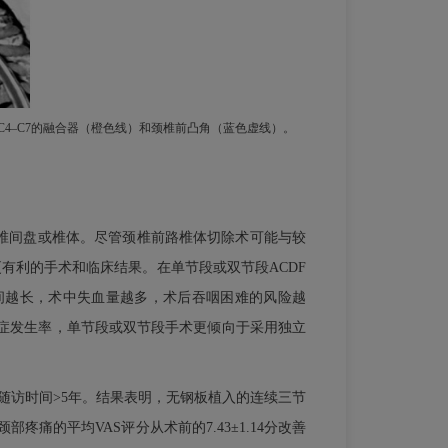
C4–C7的融合器（橙色线）和颈椎前凸角（蓝色虚线）。
椎间盘或椎体。尽管颈椎前路椎体切除术可能与较
有利的手术和临床结果。在单节段或双节段ACDF
间越长，术中失血量越多，术后吞咽困难的风险越
发症发生率，单节段或双节段手术更倾向于采用独立
随访时间>5年。结果表明，无钢板植入的连续三节
痛的平均VAS评分从术前的7.43±1.14分改善