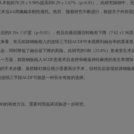
评分从术前的78.29 ± 9.98%提高到8.29 ± 1.67%（p<0.01）。
术后4-6周佩戴非刚性颈托。然而，随着研究不断进行，根据关于外部
术后的8.19± 1.97度（p<0.02），然后在最后随访时略有下降（7.62
看，有无前路钢板植入的连续三节段ACDF中未观察到融合率的显著差异。然而
会，同时降低了融合器下降的风险。此研究的5例（23.8%）患者发生术
一方面，前路钢板植入ACDF患者术后血肿和喉返神经麻痹的发生率增
的手术步骤。虽然螺钉移位很少需要再次手术，但对比后发现前路钢板植入
的连续三节段ACDF可能是一种安全有效的选择。
DDD的有效方法。需要对照临床试验进一步研究。