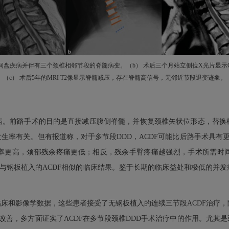
性椎间盘疾病并伴有三个颈椎相邻节段的脊髓病变。（b） 术后三个月站立侧位X光片显示
（c） 术后5年的MRI T2像显示脊髓减压，存在脊髓高信号，无邻近节段退变迹象。
病。前路手术的目的是直接减压腹侧脊髓，并恢复颈椎矢状位形态，替换
生率有关。但有报道称，对于多节段DDD，ACDF可能比后路手术具有更
率更高，颈部残余疼痛更低；相反，残余手臂疼痛越强烈，手术所需时
供与钢板植入的ACDF相似的临床结果。鉴于长期的临床益处和极低的并
床和影像学数据，这些患者接受了无钢板植入的连续三节段ACDF治疗，
善，多方面证实了ACDF在多节段颈椎DDD手术治疗中的作用。尤其是颈部疼