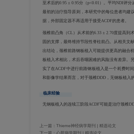
至术后的0.95 ± 0.95分（p<0.01）。平均NDI
最初的治疗指导原则，本研究中的每位患者均建议
据，外部固定器不再适用于接受ACDF的患者。
颈椎前凸角（CL）从术前的6.33 ± 2.70度提高到
固的支撑，最终维持节段性脊柱前凸。从相关文献来
出结论，颈椎前路钢板植入可能提供更高的融合机
板植入术相比，术后吞咽困难的风险没有差异。另
实了在ACDF中进行前路钢板植入是一个耗费时间
和影像学结果而言，对于颈椎DDD，无钢板植入
临床经验
无钢板植入的连续三阶段ACDF可能是治疗颈椎
上一篇：
Thieme神经病学期刊 | 精选论文
下一篇：
心脏病学期刊 | 精选论文