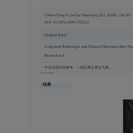
J Neurol Surg A Cent Eur Neurosurg 2021; 82(06): 556-561
DOI: 10.1055/s-0041-1726112
Original Article
Long-term Radiologic and Clinical Outcomes after Thr
Ricciardi et al.
中文内容仅供参考，一切以英文原文为准。
结果