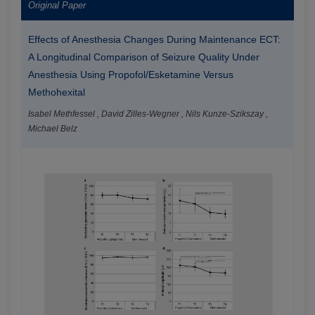
Original Paper
Effects of Anesthesia Changes During Maintenance ECT:
A Longitudinal Comparison of Seizure Quality Under
Anesthesia Using Propofol/Esketamine Versus
Methohexital
Isabel Methfessel , David Zilles-Wegner , Nils Kunze-Szikszay ,
Michael Belz