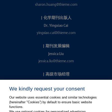
sharon.huang@thieme.com
|
化学期刊出版人
Dr. Yingxiao Cai
yingxiao.cai@thieme.com
|
期刊发展编辑
Jessica Liu
jessica.liu@thieme.com
|
高级市场经理
Kevin Chang
We kindly request your consent
kevin.chang@thieme.com
Our website uses essential cookies and similar technologies
(hereinafter "Cookies”) by default to ensure basic website
functions.
We use optional cookies for personalized advertising,