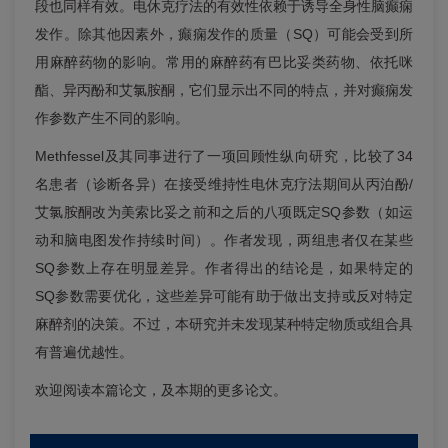
段也同样有效。电休克疗法的有效性依赖于诱导全身性脑癫痫
发作。除其他因素外，癫痫发作的质量（SQ）可能会受到所
用麻醉药物的影响。常用的麻醉药有巴比妥类药物、依托咪
酯、异丙酚和艾氯胺酮，它们显示出不同的特点，并对癫痫发
作参数产生不同的影响。
Methfessel及其同事进行了一项回顾性纵向研究，比较了34
名患者（诊断各异）在接受维持性电休克疗法期间从丙泊酚/
艾氯胺酮改为美索比妥之前和之后的八项既定SQ参数（如运
动和脑电图发作持续时间）。作者发现，两组患者仅在某些
SQ参数上存在明显差异。作者得出的结论是，如果特定的
SQ参数需要优化，这些差异可能有助于做出支持或反对特定
麻醉剂的决策。不过，本研究并未发现某种特定物质或组合具
有普遍优越性。
欢迎阅读本篇论文，及本期的更多论文。