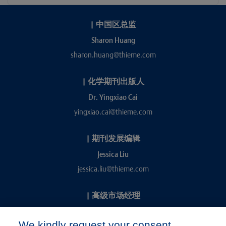
|
中国区总监
Sharon Huang
sharon.huang@thieme.com
|
化学期刊出版人
Dr. Yingxiao Cai
yingxiao.cai@thieme.com
|
期刊发展编辑
Jessica Liu
jessica.liu@thieme.com
|
高级市场经理
Kevin Chang
We kindly request your consent
kevin.chang@thieme.com