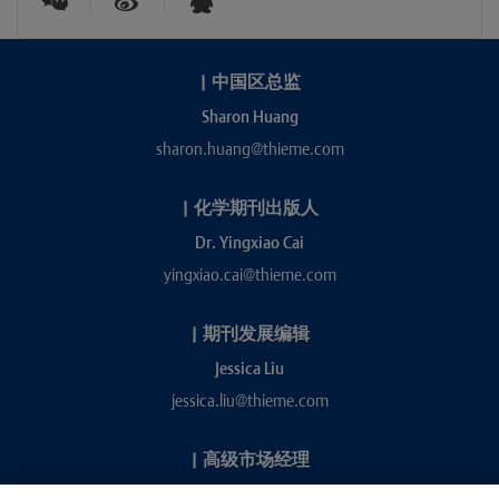
|
中国区总监
Sharon Huang
sharon.huang@thieme.com
|
化学期刊出版人
Dr. Yingxiao Cai
yingxiao.cai@thieme.com
|
期刊发展编辑
Jessica Liu
jessica.liu@thieme.com
|
高级市场经理
Kevin Chang