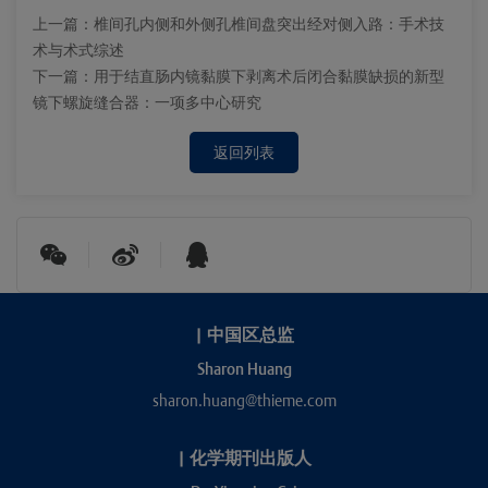
上一篇：
椎间孔内侧和外侧孔椎间盘突出经对侧入路：手术技
术与术式综述
下一篇：
用于结直肠内镜黏膜下剥离术后闭合黏膜缺损的新型
镜下螺旋缝合器：一项多中心研究
返回列表
|
中国区总监
Sharon Huang
sharon.huang@thieme.com
|
化学期刊出版人