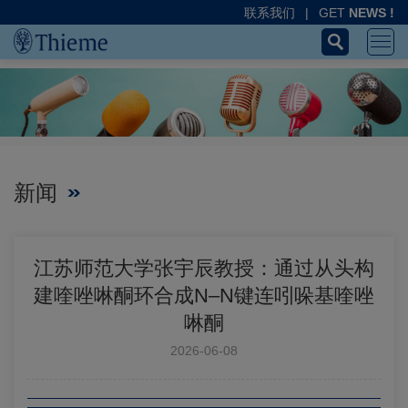
联系我们
|
GET
NEWS !
新闻
江苏师范大学张宇辰教授：通过从头构
建喹唑啉酮环合成N–N键连吲哚基喹唑
啉酮
2026-06-08