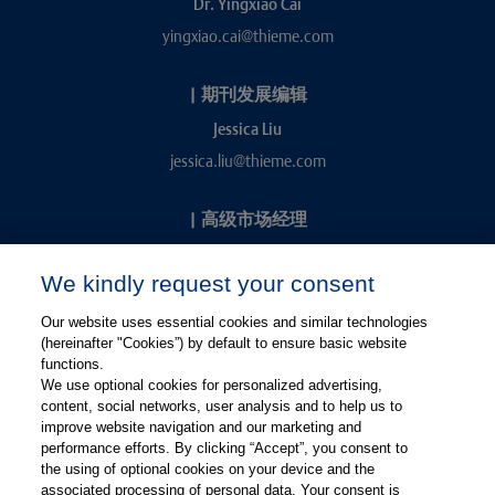
Dr. Yingxiao Cai
yingxiao.cai@thieme.com
|
期刊发展编辑
Jessica Liu
jessica.liu@thieme.com
|
高级市场经理
Kevin Chang
We kindly request your consent
kevin.chang@thieme.com
Our website uses essential cookies and similar technologies
(hereinafter "Cookies”) by default to ensure basic website
functions.
We use optional cookies for personalized advertising,
content, social networks, user analysis and to help us to
improve website navigation and our marketing and
performance efforts. By clicking “Accept”, you consent to
关注微信
关注微博
the using of optional cookies on your device and the
associated processing of personal data. Your consent is