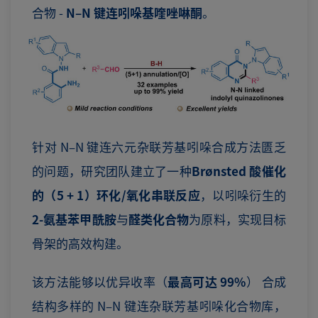
合物 -
N–N 键连吲哚基喹唑啉酮
。
针对 N–N 键连六元杂联芳基吲哚合成方法匮乏
的问题，研究团队建立了一种
Brønsted 酸催化
的（5 + 1）环化/氧化串联反应
，以吲哚衍生的
2-氨基苯甲酰胺
与
醛类化合物
为原料，实现目标
骨架的高效构建。
该方法能够以优异收率（
最高可达 99%
） 合成
结构多样的 N–N 键连杂联芳基吲哚化合物库，