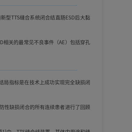
型TTS缝合系统闭合结直肠ESD后大黏
D相关的最常见不良事件（AE）包括穿孔
要结局指标是在技术上成功实现完全缺损闭
进行预防性缺损闭合的所有连续患者进行了回顾
1]中。TTS缝合线装置、其体内用途和缝