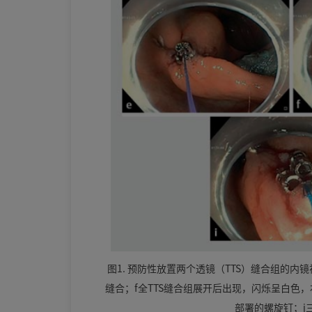
图1. 预防性放置两个透镜（TTS）缝合组的
缝合；f全TTS缝合组展开后出现，闪烁呈白色
部署的螺旋钉；j