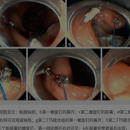
内镜视图显示：粘膜缺损；b第一螺旋钉的展开；c第二螺旋钉的部署；d第
，右侧可见残留缺陷；g第二TTS缝合组的第一螺旋钉的展开；h第二TTS
三个新部署的螺旋钉，第一组轮廓在右边可见；k在部署完整套装后出现