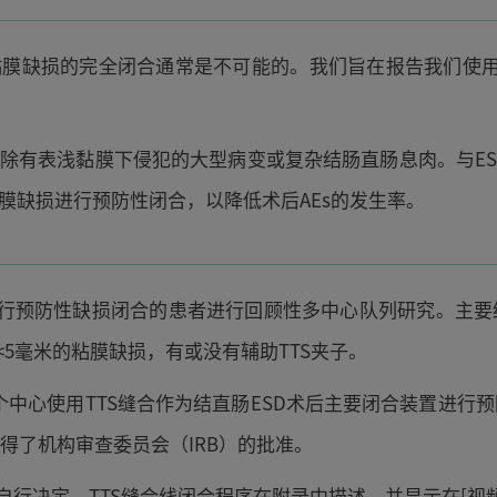
黏膜缺损的完全闭合通常是不可能的。我们旨在报告我们使用新
切除有表浅黏膜下侵犯的大型病变或复杂结肠直肠息肉。与ES
膜缺损进行预防性闭合，以降低术后AEs的发生率。
统进行预防性缺损闭合的患者进行回顾性多中心队列研究。主
<5毫米的粘膜缺损，有或没有辅助TTS夹子。
国12个中心使用TTS缝合作为结直肠ESD术后主要闭合装置
得了机构审查委员会（IRB）的批准。
自行决定。TTS缝合线闭合程序在附录中描述，并显示在[视频