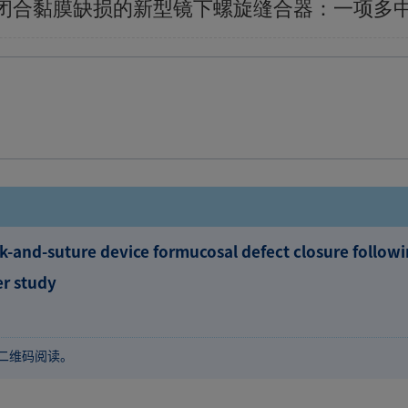
闭合黏膜缺损的新型镜下螺旋缝合器：一项多
k-and-suture device formucosal defect closure follow
er study
二维码阅读。