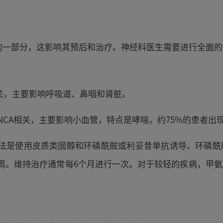
的一部分，这影响其预后和治疗。神经科医生需要进行全面
A相关，主要影响呼吸道、鼻咽和肾脏。
，与P-ANCA相关，主要影响小血管，特点是哮喘，约75%的患者
方法是使用皮质类固醇和环磷酰胺或利妥昔单抗诱导。环磷
续4周。维持治疗通常每6个月进行一次。对于较轻的疾病，