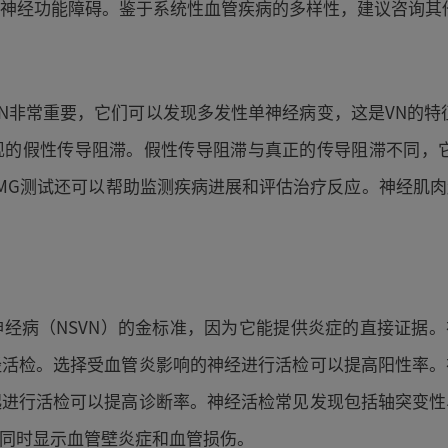
神经功能障碍。鉴于系统性血管疾病的多样性，建议咨询其
VN非常重要，它们可以发现多发性单神经病变，这是VN的特
现的假性传导阻滞。假性传导阻滞与真正的传导阻滞不同，它
MG测试还可以帮助监测疾病进展和评估治疗反应。神经肌
经病（NSVN）的金标准，因为它能提供炎症的直接证据。
经活检。选择受血管炎影响的神经进行活检可以提高阳性率。
起进行活检可以提高诊断率。神经活检常见发现包括轴突变性
应同时显示血管壁炎症和血管损伤。