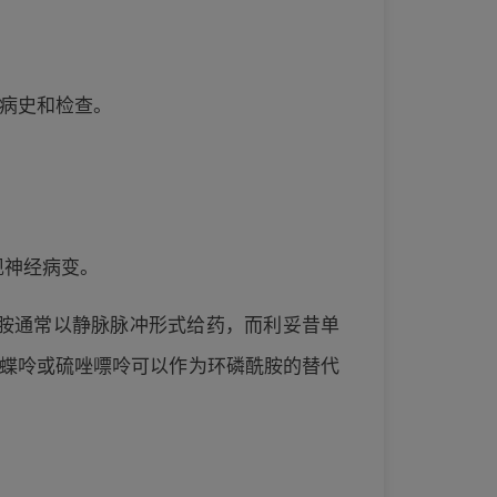
的病史和检查。
出现神经病变。
酰胺通常以静脉脉冲形式给药，而利妥昔单
甲氨蝶呤或硫唑嘌呤可以作为环磷酰胺的替代