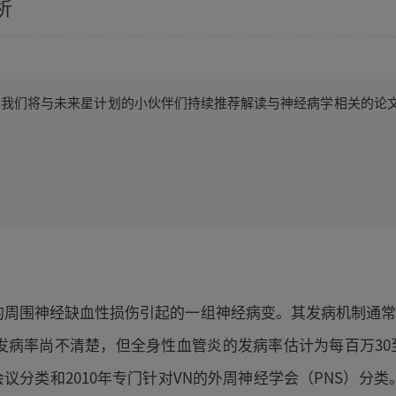
析
专题，我们将与未来星计划的小伙伴们持续推荐解读与神经病学相关的
的周围神经缺血性损伤引起的一组神经病变。其发病机制通
发病率尚不清楚，但全身性血管炎的发病率估计为每百万30
会议分类和2010年专门针对VN的外周神经学会（PNS）分