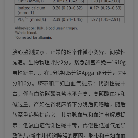
胎心监测提示：正常的速率伴微小变异、间歇性
减速。生物物理评分2分。紧急剖宫产娩一1610g
男性新生儿，在1分钟和5分钟Apgar评分分别为4
分和6分。脐带和产妇血血气提示：代谢性碱中
毒，伴有血清碳酸氢盐水平升高、高碳酸血症和
碱过量。产妇在脊髓麻醉下分娩后仍嗜睡，随后
转至重症监护病房，其静脉血气和血清电解质提
示：低氯血症代谢性碱中毒，代偿性低通气是导
致胎儿/新生儿代谢障碍的原因，脐带和产妇血血