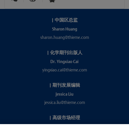
|
中国区总监
Sharon Huang
sharon.huang@thieme.com
|
化学期刊出版人
Dr. Yingxiao Cai
yingxiao.cai@thieme.com
|
期刊发展编辑
Jessica Liu
jessica.liu@thieme.com
|
高级市场经理
Kevin Chang