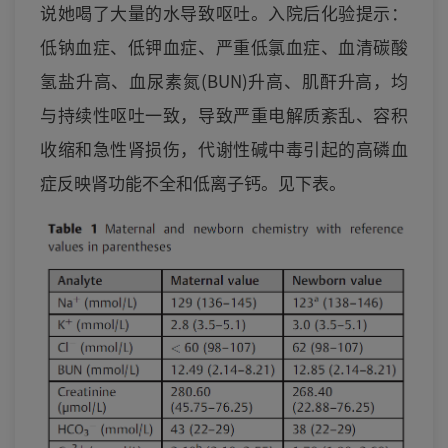
说她喝了大量的水导致呕吐。入院后化验提示：
低钠血症、低钾血症、严重低氯血症、血清碳酸
氢盐升高、血尿素氮(BUN)升高、肌酐升高，均
与持续性呕吐一致，导致严重电解质紊乱、容积
收缩和急性肾损伤，代谢性碱中毒引起的高磷血
症反映肾功能不全和低离子钙。见下表。