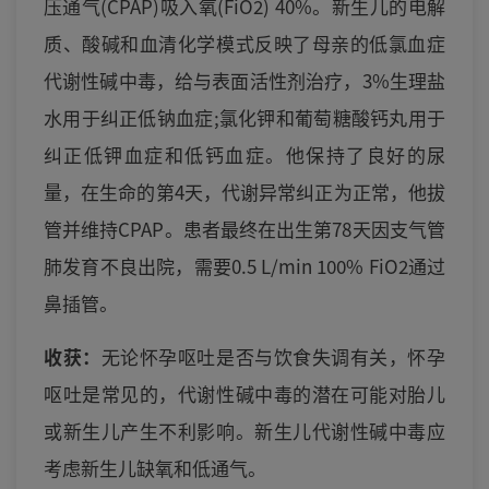
压通气(CPAP)吸入氧(FiO2) 40%。新生儿的电解
质、酸碱和血清化学模式反映了母亲的低氯血症
代谢性碱中毒，给与表面活性剂治疗，3%生理盐
水用于纠正低钠血症;氯化钾和葡萄糖酸钙丸用于
纠正低钾血症和低钙血症。他保持了良好的尿
量，在生命的第4天，代谢异常纠正为正常，他拔
管并维持CPAP。患者最终在出生第78天因支气管
肺发育不良出院，需要0.5 L/min 100% FiO2通过
鼻插管。
收获：
无论怀孕呕吐是否与饮食失调有关，怀孕
呕吐是常见的，代谢性碱中毒的潜在可能对胎儿
或新生儿产生不利影响。新生儿代谢性碱中毒应
考虑新生儿缺氧和低通气。