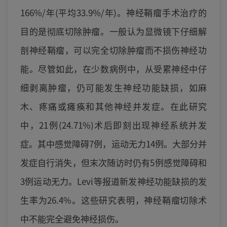
166%/年(平均33.9%/年)。神经鞘瘤手术治疗的
目的是彻底切除肿瘤。一般认为显微镜下仔细解
剖神经鞘瘤，可以完全切除肿瘤而不损伤神经功
能。尽管如此，在少数病例中，从受累神经中仔
细剥离肿瘤，仍可能发生神经功能缺损，如麻
木、疼痛或瘫痪和其他神经并发症。在此研究
中，21例(24.71%)术后即刻出现神经系统并发
症。其中感觉障碍7例，运动无力14例。大部分并
发症自行消失，但末次随访时仍有5例感觉障碍和
3例运动无力。Levi等报道新发神经功能缺损的发
生率为26.4%。这些研究表明，神经鞘瘤切除术
中不能完全避免神经损伤。