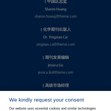
|
中国区总监
Sharon Huang
sharon.huang@thieme.com
|
化学期刊出版人
Dr. Yingxiao Cai
yingxiao.cai@thieme.com
|
期刊发展编辑
Jessica Liu
jessica.liu@thieme.com
|
高级市场经理
Kevin Chang
We kindly request your consent
kevin.chang@thieme.com
Our website uses essential cookies and similar technologies